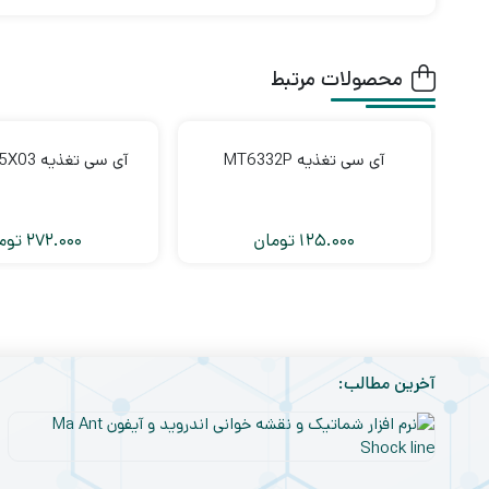
محصولات مرتبط
آی سی تغذیه MT6332P
آی سی تغذیه S2MU005X03
125.000
تومان
272.000
توم
آخرین مطالب: