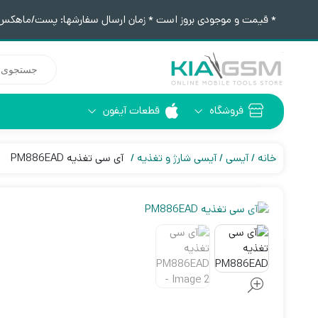
* قیمت و موجودی بروز است * زمان ارسال سفارشها: پست/ماهکس ١٢:٣٠ / تیپاکس ۴:٠٠
جستجوی
محصولات
فروشگاه
قطعات آیفون
آیفون 6
ابزار لحیم کاری
خانه
آیسی
آیسی شارژ و تغذیه
آی سی تغذیه PM886EAD