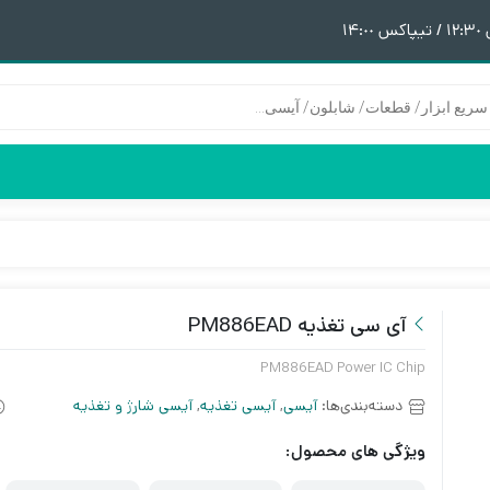
١
هیتر | هویه
قطعات آیفون 6
پری هیتر
قطعات آیفون 6Plus
ن
ق
آی سی تغذیه PM886EAD
PM886EAD Power IC Chip
دسته‌بندی‌ها:
آیسی
,
آیسی تغذیه
,
آیسی شارژ و تغذیه
ویژگی های محصول: