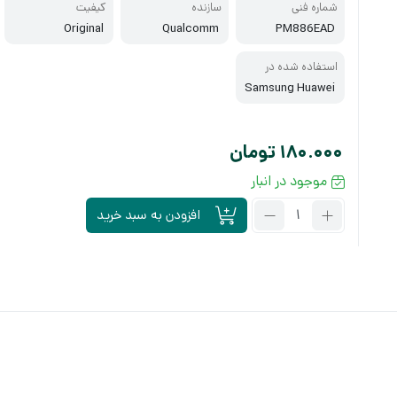
شماره فنی
سازنده
کیفیت
Original
Qualcomm
PM886EAD
استفاده شده در
Samsung Huawei
180.000
تومان
موجود در انبار
تعداد:
افزودن به سبد خرید
آی
سی
تغذیه
PM886EAD