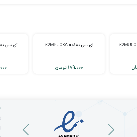
آی سی تغذیه S2MPU03A
آی سی تغذیه 65A
ان
179.000
تومان
000
خ
نرم
افزار
۵
شماتیک
دی