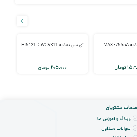
MAX776
آی سی تغذیه HI6421-GWCV311
آی سی ت
153.
تومان
205.000
تومان
دمات مشتریان
وبلاگ و آموزش ها
سوالات متداول