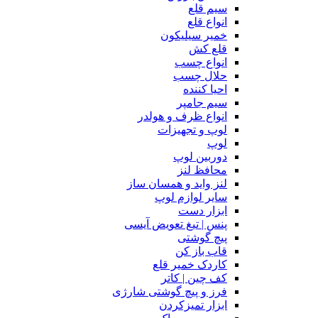
سیم قلع
انواع قلع
خمیر سیلیکون
قلع کش
انواع چسب
حلال چسب
احیا کننده
سیم جامپر
انواع ظرف و هولدر
لوپ و تجهیزات
لوپ
دوربین لوپ
محافظ لنز
لنز واید و همسان ساز
سایر لوازم لوپ
ابزار دست
پنس | تیغ تعویض آیسی
پیچ گوشتی
قاب باز کن
کاردک خمیر قلع
کف چین | کاتر
فرز و پیچ گوشتی شارژی
ابزار تمیزکردن