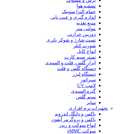
برس و مسواک
تصفیه هوا
حمام الترا سونیک
اندازه گیری و عیب یابی
منبع تغذیه
مولتی متر
دوربین حرارتی
تست شارژ و شوکر باتری
شورت کیلر
انواع کابل
تستر سیم کارت
ابزار گلس، فلت و السیدی
دستگاه گلس و فلت
دستگاه لیزر
سپراتور
لامپ UV
گیره السیدی
سیم گلس
سایر
تجهیزات نرم افزاری
باکس و دانگل اندروید
باکس و پروگرمر آیفون
انواع سوکت و ریدر
سوکت eMMC