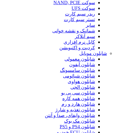
سوکت NAND, PCIE
سوکت UFS
ریدر سیم کارت
تستر سیم کارت
سایر
شماتیک و نقشه خوانی
سیم آنلاکر
کابل نرم افزاری
کردیت و اکتیویشن
شابلون موبایل
شابلون معمولی
شابلون آیفون
شابلون سامسونگ
شابلون شیائومی
شابلون هواوی
شابلون الجی
شابلون سی پی یو
شابلون همه کاره
شابلون هارد و رم
شابلون تغذیه و شارژ
شابلون وایفای، صدا و آنتن
شابلون مک بوک
شابلون PS4 و PS5
شابلون ECU خودرو