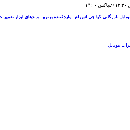
١
بازرگانی کیا جی اس ام | واردکننده برترین برندهای ابزار تعمیرات