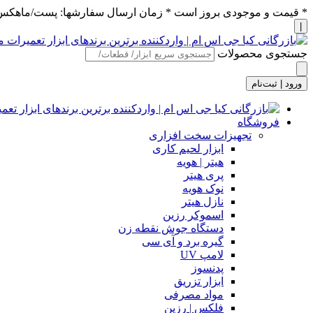
* قیمت و موجودی بروز است * زمان ارسال سفارشها: پست/ماهکس ١٢:٣٠ / تیپاکس ۴:٠٠
|
جستجوی محصولات
ورود | ثبت‌نام
فروشگاه
تجهیزات سخت افزاری
ابزار لحیم کاری
هیتر | هویه
پری هیتر
نوک هویه
نازل هیتر
اسموکر رزین
دستگاه جوش نقطه زن
گیره برد و آی سی
لامپ UV
پدنسوز
ابزار تزریق
مواد مصرفی
فلکس | رزین