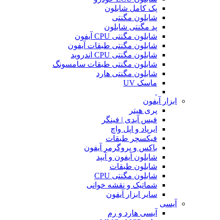
پک کامل شابلون
شابلون مگنتی
پد مگنتی شابلون
شابلون مگنتی CPU آیفون
شابلون مگنتی طبقات آیفون
شابلون مگنتی CPU اندروید
شابلون مگنتی طبقات سامسونگ
شابلون مگنتی هارد
ماسک UV
ابزار آیفون
پری هیتر
فیس آیدی | فینگر
ایرپاد و اپل واچ
فیکسچر طبقات
باکس و پروگرمر آیفون
شابلون آیفون و آیپد
شابلون طبقات
شابلون مگنتی CPU
شماتیک و نقشه خوانی
سایر ابزار آیفون
آیسی
آیسی هارد و رم