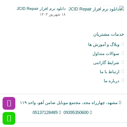
دی
و
دانلود نرم افزار JCID Repair
۰۳
نق
۱۸ شهریور ۱۴۰۳
خو
ان
و
خدمات مشتریان
آی
a
وبلاگ و آموزش ها
nt
سوالات متداول
ck
ne
شرایط گارانتی
ارتباط با ما
درباره ما
مشهد، چهارراه مجد، مجتمع موبایل ضامن آهو، واحد ۱۱۹
05137128489
09395350600