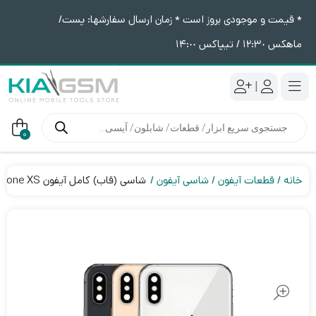
* قیمت و موجودی بروز است * زمان ارسال سفارشها: پست/
ماهکس ١٢:٣٠ / تیپاکس ١۴:٠٠
|
جستجوی
محصولات
0
خانه
قطعات آیفون
شاسی آیفون
شاسی (قاب) کامل آیفون iPhone XS