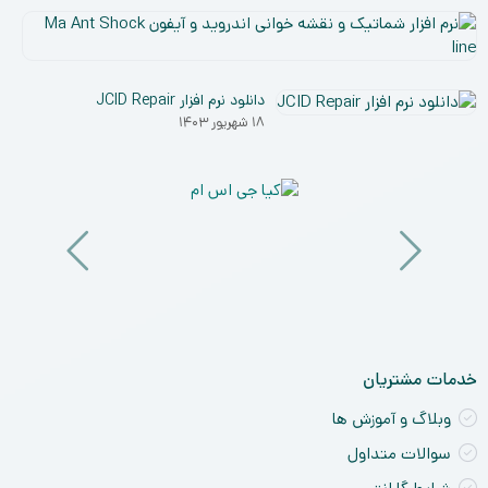
نر
افز
۵
شم
دی
و
دانلود نرم افزار JCID Repair
۰۳
نق
۱۸ شهریور ۱۴۰۳
خو
ان
و
آی
a
nt
ck
ne
خدمات مشتریان
وبلاگ و آموزش ها
سوالات متداول