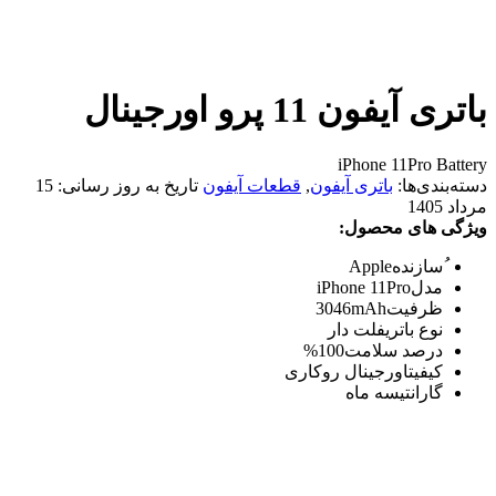
باتری آیفون 11 پرو اورجینال
iPhone 11Pro Battery
دسته‌بندی‌ها:
باتری آیفون
,
قطعات آیفون
تاریخ به روز رسانی:
15
مرداد 1405
ویژگی های محصول:
ُسازنده
Apple
مدل
iPhone 11Pro
ظرفیت
3046mAh
نوع باتری
فلت دار
درصد سلامت
100%
کیفیت
اورجینال روکاری
گارانتی
سه ماه