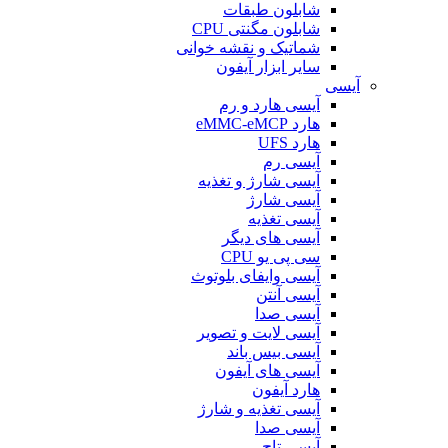
شابلون طبقات
شابلون مگنتی CPU
شماتیک و نقشه خوانی
سایر ابزار آیفون
آیسی
آیسی هارد و رم
هارد eMMC-eMCP
هارد UFS
آیسی رم
آیسی شارژ و تغذیه
آیسی شارژ
آیسی تغذیه
آیسی های دیگر
سی پی یو CPU
آیسی وایفای بلوتوث
آیسی آنتن
آیسی صدا
آیسی لایت و تصویر
آیسی بیس باند
آیسی های آیفون
هارد آیفون
آیسی تغذیه و شارژ
آیسی صدا
آیسی تاچ