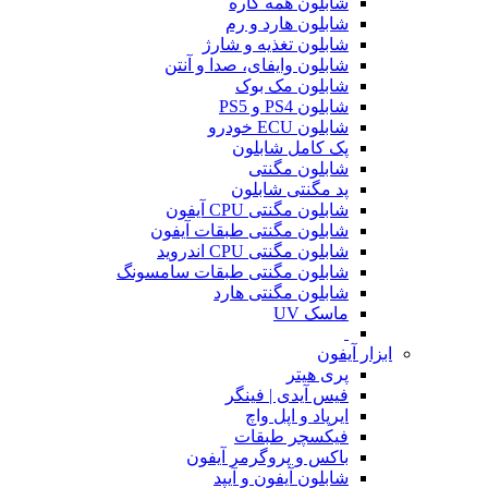
شابلون همه کاره
شابلون هارد و رم
شابلون تغذیه و شارژ
شابلون وایفای، صدا و آنتن
شابلون مک بوک
شابلون PS4 و PS5
شابلون ECU خودرو
پک کامل شابلون
شابلون مگنتی
پد مگنتی شابلون
شابلون مگنتی CPU آیفون
شابلون مگنتی طبقات آیفون
شابلون مگنتی CPU اندروید
شابلون مگنتی طبقات سامسونگ
شابلون مگنتی هارد
ماسک UV
ابزار آیفون
پری هیتر
فیس آیدی | فینگر
ایرپاد و اپل واچ
فیکسچر طبقات
باکس و پروگرمر آیفون
شابلون آیفون و آیپد