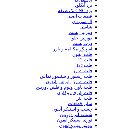
برد آیکلود
برد CNC تک طبقه
قطعات اصلی
ال سی دی
شاسی
دوربین پشت
دوربین جلو
درب پشت
اسپیکر مکالمه و بازر
فلت آیفون
فلت JC
فلت I2c
فلت شارژ
فلت رسیور و سنسور تماس
فلت شارژ وایرلس آیفون
فلت پاور، ولوم و فلش دوربین
فلت باتری روکاری
فلت آنتن
سایر قطعات
چسب و استیکر آیفون
شیشه لنز دوربین
توری اسپیکر آیفون
موتور ویبره آیفون