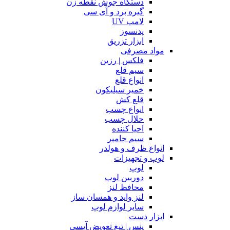
دستگاه جوش نقطه زن
گیره برد و آی سی
لامپ UV
پدنسوز
ابزار تزریق
مواد مصرفی
فلکس | رزین
سیم قلع
انواع قلع
خمیر سیلیکون
قلع کش
انواع چسب
حلال چسب
احیا کننده
سیم جامپر
انواع ظرف و هولدر
لوپ و تجهیزات
لوپ
دوربین لوپ
محافظ لنز
لنز واید و همسان ساز
سایر لوازم لوپ
ابزار دست
پنس | تیغ تعویض آیسی