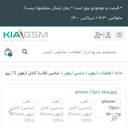
* قیمت و موجودی بروز است * زمان ارسال سفارشها: پست/
ماهکس ١٢:٣٠ / تیپاکس ١۴:٠٠
|
جستجوی
محصولات
4
خانه
قطعات آیفون
شاسی آیفون
شاسی (قاب) کامل آیفون 12 پرو