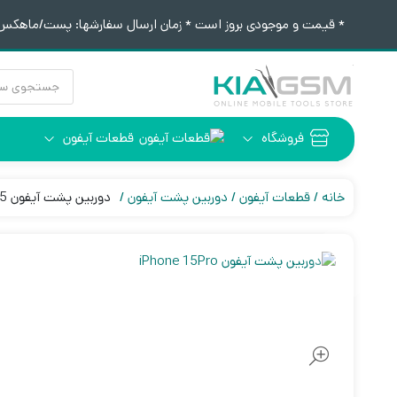
* قیمت و موجودی بروز است * زمان ارسال سفارشها: پست/ماهکس ١٢:٣٠ / تیپاکس ۴:٠٠
جستجوی
محصولات
فروشگاه
قطعات آیفون
آیفون 6
ابزار لحیم کاری
خانه
قطعات آیفون
دوربین پشت آیفون
دوربین پشت آیفون 15 پرو