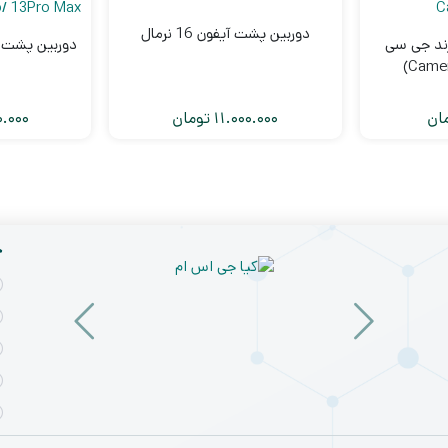
دوربین پشت آیفون 16 نرمال
رند جی سی
Camer
ان
11.000.000
تومان
0.000
خ