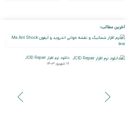
آخرین مطالب:
نر
افز
۵
شم
دی
و
دانلود نرم افزار JCID Repair
۰۳
نق
۱۸ شهریور ۱۴۰۳
خو
ان
و
آی
a
nt
ck
ne