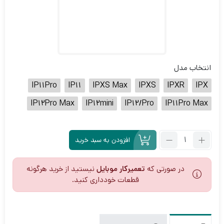
انتخاب مدل
IP11Pro
IP11
IPXS Max
IPXS
IPXR
IPX
IP12Pro Max
IP12mini
IP12/Pro
IP11Pro Max
تعداد:
افزودن به سبد خرید
فلت
رسیور
FPC
در صورتی که
تعمیرکار موبایل
نیستید از خرید هرگونه
(مکالمه
قطعات خودداری کنید.
و
سنسور
تماس)
آیفون