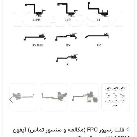
فلت رسیور FPC (مکالمه و سنسور تماس) آیفون