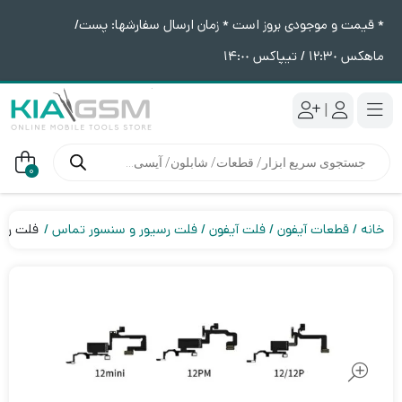
* قیمت و موجودی بروز است * زمان ارسال سفارشها: پست/
ماهکس ١٢:٣٠ / تیپاکس ١۴:٠٠
|
جستجوی
محصولات
0
خانه
قطعات آیفون
فلت آیفون
فلت رسیور و سنسور تماس
فلت رسیور FPC (مکالمه و سنسور تماس) آیفو