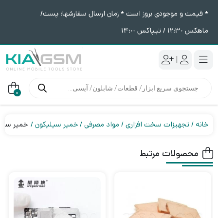
* قیمت و موجودی بروز است * زمان ارسال سفارشها: پست/
ماهکس ١٢:٣٠ / تیپاکس ١۴:٠٠
|
جستجوی
محصولات
0
خانه
تجهیزات سخت افزاری
مواد مصرفی
خمیر سیلیکون
خمیر سیلیکون س
محصولات مرتبط