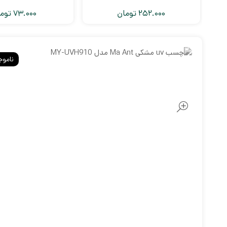
252.000
تومان
73.000
توم
ناموج