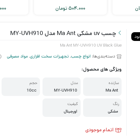
ان
504.000
تومان
000
چسب uv مشکی Ma Ant مدل MY-UVH910
ود
Ma Ant MY-UVH910 UV Black Glue
دسته‌بندی‌ها:
انواع چسب
,
تجهیزات سخت افزاری
,
مواد مصرفی
ویژگی های محصول:
سازنده
مدل
حجم
10cc
MY-UVH910
Ma Ant
رنگ
کیفیت
مشکی
اورجینال
اتمام موجودی