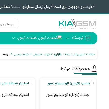
* قیمت و موجودی بروز است * زمان ارسال سفارشها: پست/ماهکس ١٢:٣٠ / تیپاکس ۴:٠٠
جستجوی
محصولات
فروشگاه
قطعات آیفون
آیفون 6
ابزار لحیم کاری
خانه
تجهیزات سخت افزاری
مواد مصرفی
انواع چسب
چسب uv مشکی Ma Ant مدل VH910
محصولات مرتبط
چسب (فویل) آلومینیوم نسوز
استیکر محافظ لنز و