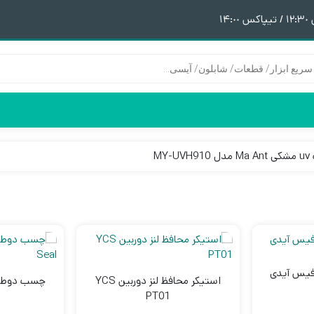
١
MY-U
هیتر | هویه
قطعات آیفون 6
پری هیتر
قطعات آیفون 6Plus
ن
ق
 فیس آیدی
استیکر محافظ لنز دوربین YCS
PT01