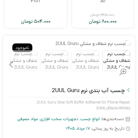
PT01
3D
945.000
تومان
800.000
تومان
504.000
تومان
قیمت
قیمت
فعلی:
اصلی:
945.000
800.000
تومان
تومان.
ناموجود
بود.
چسب آب بندی نرم 2UUL Guru
2UUL Guru Glue Soft Buffer Adhesive for Phone Repair
30ML(Black/White)
دسته‌بندی‌ها:
انواع چسب
,
تجهیزات سخت افزاری
,
مواد مصرفی
تاریخ به روز رسانی:
17 مرداد 1405