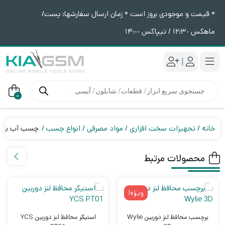
* قیمت و موجودی بروز است * زمان ارسال سفارشها: پست/
ماهکس ١٢:٣٠ / تیپاکس ١۴:٠٠
|
جستجوی
محصولات
0
خانه
تجهیزات سخت افزاری
مواد مصرفی
انواع چسب
چسب آب بندی نرم u
محصولات مرتبط
ویژه!
برچسب محافظ لنز دوربین Wylie
استیکر محافظ لنز دوربین YCS