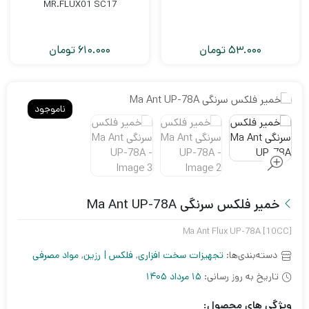
MR.FLUX01 SC17
53.000
تومان
610.000
تومان
ناموجود
خمیر فلکس سرنگی Ma Ant UP-78A
Ma Ant Flux UP-78A [10CC]
دسته‌بندی‌ها:
تجهیزات سخت افزاری
,
فلکس | رزین
,
مواد مصرفی
تاریخ به روز رسانی:
15 مرداد 1405
ویژگی های محصول: