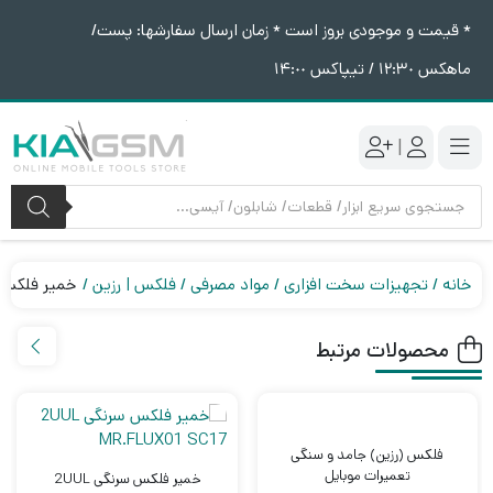
* قیمت و موجودی بروز است * زمان ارسال سفارشها: پست/
ماهکس ١٢:٣٠ / تیپاکس ١۴:٠٠
|
جستجوی
محصولات
خانه
تجهیزات سخت افزاری
مواد مصرفی
فلکس | رزین
خمیر فلکس سرنگی A
محصولات مرتبط
فلکس (رزین) جامد و سنگی
تعمیرات موبایل
خمیر فلکس سرنگی 2UUL