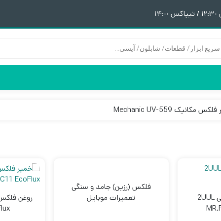
١
س مکانیک Mechanic UV-559
هیتر | هویه
قطعات آیفون 6
پری هیتر
قطعات آیفون 6Plus
ن
ق
فلکس (رزین) جامد و سنگی
خمیر فلکس سرنگی 2UUL
تعمیرات موبایل
lux
MR.