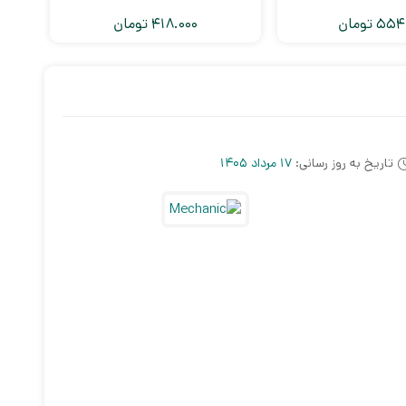
554.
تومان
418.000
تومان
تاریخ به روز رسانی:
17 مرداد 1405