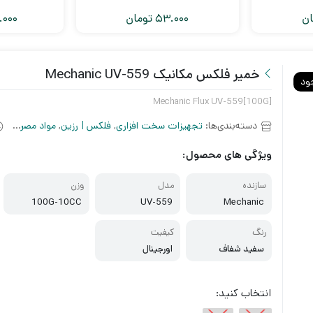
ان
53.000
تومان
000
خمیر فلکس مکانیک Mechanic UV-559
ود
Mechanic Flux UV-559[100G]
دسته‌بندی‌ها:
تجهیزات سخت افزاری
,
فلکس | رزین
,
مواد مصرفی
ویژگی های محصول:
سازنده
مدل
وزن
100G-10CC
UV-559
Mechanic
رنگ
کیفیت
سفید شفاف
اورجینال
انتخاب کنید: