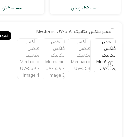
650.000
تومان
610.000
توم
ناموج