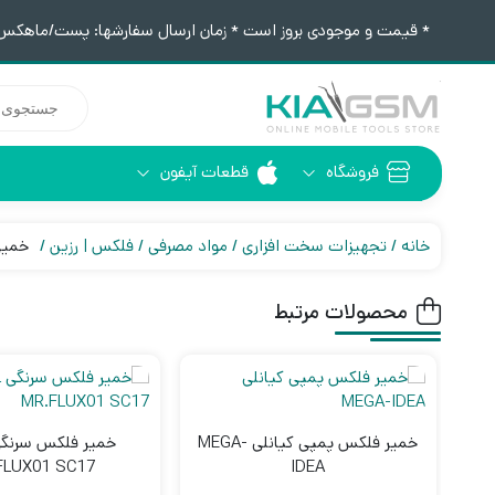
* قیمت و موجودی بروز است * زمان ارسال سفارشها: پست/ماهکس ١٢:٣٠ / تیپاکس ۴:٠٠
جستجوی
محصولات
فروشگاه
قطعات آیفون
آیفون 6
ابزار لحیم کاری
خانه
تجهیزات سخت افزاری
مواد مصرفی
فلکس | رزین
خمیر فلک
محصولات مرتبط
خمیر فلکس پمپی کیانلی MEGA-
FLUX01 SC17
IDEA