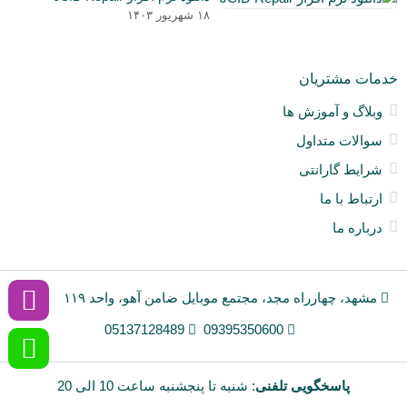
۰۳
نق
۱۸ شهریور ۱۴۰۳
خو
ان
و
خدمات مشتریان
آی
a
وبلاگ و آموزش ها
nt
سوالات متداول
ck
ne
شرایط گارانتی
ارتباط با ما
درباره ما
مشهد، چهارراه مجد، مجتمع موبایل ضامن آهو، واحد ۱۱۹
05137128489
09395350600
پاسخگویی تلفنی
: شنبه تا پنجشنبه ساعت 10 الی 20