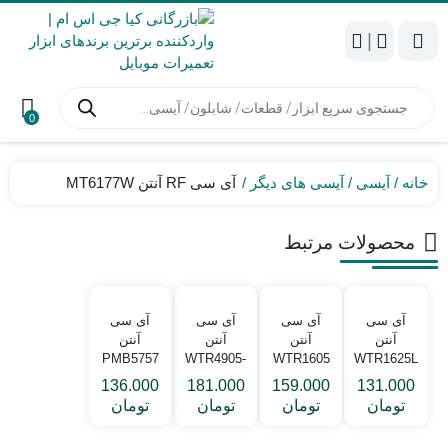
|
جستجوی
محصولات
0
خانه
آیسی
آیسی های دیگر
آی سی RF آنتن MT6177W
محصولات مرتبط
آی سی
آی سی
آی سی
آی سی
آنتن
آنتن
آنتن
آنتن
PMB5757
WTR4905-
WTR1605
WTR1625L
0VV
آیفون 8, X
136.000
181.000
159.000
131.000
تومان
تومان
تومان
تومان