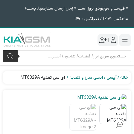
* قیمت و موجودی بروز است * زمان ارسال سفارشها: پست/
ماهکس ١٢:٣٠ / تیپاکس ١۴:٠٠
|
جستجوی
محصولات
خانه
آیسی
آیسی شارژ و تغذیه
آی سی تغذیه MT6329A