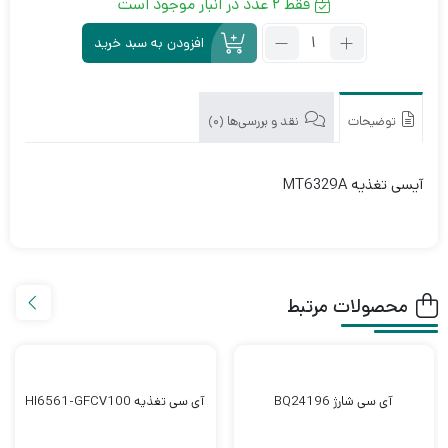
فقط 2 عدد در انبار موجود است
تعداد:
افزودن به سبد خرید
آی
سی
تغذیه
MT6329A
توضیحات
نقد و بررسی‌ها (0)
آیسی تغذیه MT6329A
محصولات مرتبط
آی سی شارژ BQ24196
آی سی تغذیه HI6561-GFCV100