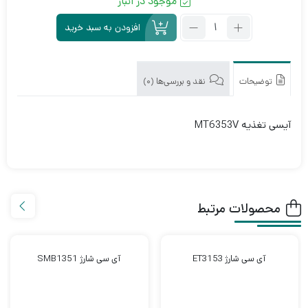
موجود در انبار
تعداد:
افزودن به سبد خرید
آی
سی
تغذیه
MT6353V
توضیحات
نقد و بررسی‌ها (0)
آیسی تغذیه MT6353V
محصولات مرتبط
آی سی شارژ ET3153
آی سی شارژ SMB1351