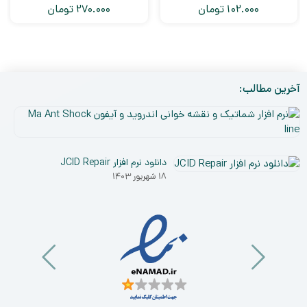
102.000
تومان
270.000
تومان
آخرین مطالب:
نر
افز
۵
شم
دی
و
دانلود نرم افزار JCID Repair
۰۳
نق
۱۸ شهریور ۱۴۰۳
خو
ان
و
آی
a
nt
ck
ne