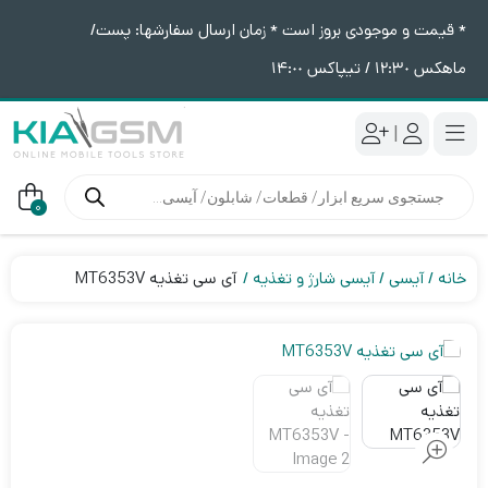
* قیمت و موجودی بروز است * زمان ارسال سفارشها: پست/
ماهکس ١٢:٣٠ / تیپاکس ١۴:٠٠
|
جستجوی
محصولات
0
خانه
آیسی
آیسی شارژ و تغذیه
آی سی تغذیه MT6353V