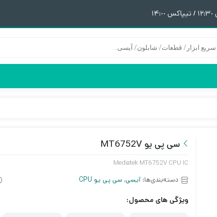
١
هیتر | هویه
قطعات آیفون 6
پری هیتر
قطعات آیفون 6Plus
ن
ق
سی پی یو MT6752V
Mediatek MT6752V CPU IC
دسته‌بندی‌ها:
آیسی
,
سی پی یو CPU
ویژگی های محصول: