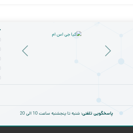
خ
نرم
افزار
۵
شماتیک
دی
و
۱۴۰۳
نقشه
خوانی
اندروید
و
آیفون
Ma
Ant
Shock
پاسخگویی تلفنی
: شنبه تا پنجشنبه ساعت 10 الی 20
line