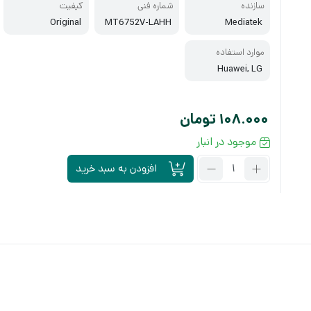
سازنده
شماره فنی
کیفیت
Original
MT6752V-LAHH
Mediatek
AH
موارد استفاده
Huawei, LG
108.000
تومان
موجود در انبار
تعداد:
افزودن به سبد خرید
سی
پی
یو
MT6752V