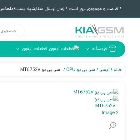
* قیمت و موجودی بروز است * زمان ارسال سفارشها: پست/ماهکس ١٢:٣٠ / تیپاکس ۴:٠٠
جستجوی
محصولات
فروشگاه
قطعات آیفون
آیفون 6
ابزار لحیم کاری
خانه
آیسی
سی پی یو CPU
سی پی یو MT6752V