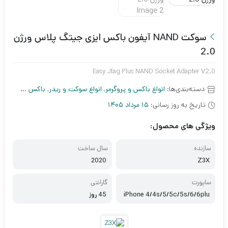
سوکت NAND آیفون باکس ایزی جیتگ پلاس ورژن
2.0
Easy Jtag Plus NAND Socket Adapter V2.0
دسته‌بندی‌ها:
انواع باکس و پروگرمر
,
انواع سوکت و ریدر
,
باکس و پروگرمر آیفون
تاریخ به روز رسانی:
15 مرداد 1405
ویژگی های محصول:
سازنده
سال ساخت
2020
Z3X
ساپورت
گارانتی
iPhone 4/4s/5/5c/5s/6/6plu
45 روز
s/iPad2/3/4/5/6/iPad Mini 1/
2/3/4/ iPad Air2