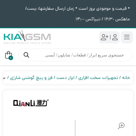
* قیمت و موجودی بروز است * زمان ارسال سفارشها: پست/
ماهکس ١٢:٣٠ / تیپاکس ١۴:٠٠
|
جستجوی
محصولات
0
خانه
تجهیزات سخت افزاری
ابزار دست
فرز و پیچ گوشتی شارژی
سوزن