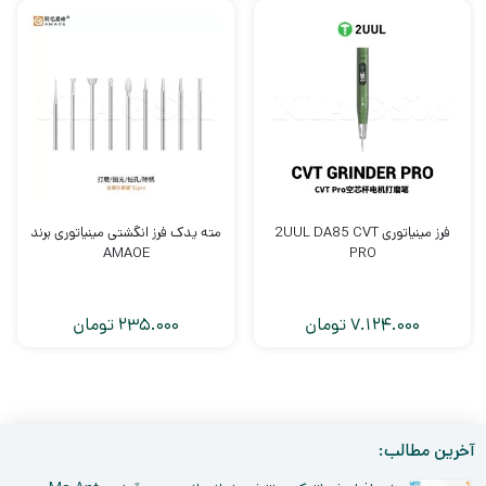
فرز مینیاتوری 2UUL DA85 CVT
مته یدک فرز انگشتی مینیاتوری برند
AMAOE
PRO
7.124.000
تومان
235.000
تومان
آخرین مطالب: