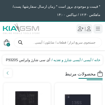
* قیمت و موجودی بروز است * زمان ارسال سفارشها: پست/
ماهکس ١٢:٣٠ / تیپاکس ١۴:٠٠
|
جستجوی
محصولات
0
خانه
آیسی
آیسی شارژ و تغذیه
آی سی شارژ وایرلس P9320S
محصولات مرتبط