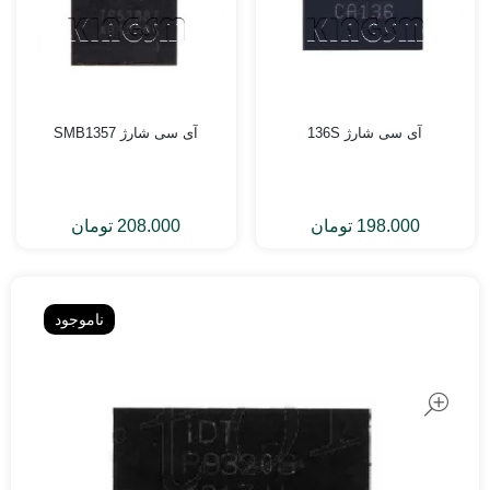
آی سی شارژ 136S
آی سی شارژ SMB1357
198.000
تومان
208.000
تومان
ناموجود