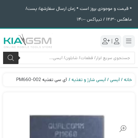
* قیمت و موجودی بروز است * زمان ارسال سفارشها: پست/
ماهکس ١٢:٣٠ / تیپاکس ١۴:٠٠
|
جستجوی
محصولات
خانه
آیسی
آیسی شارژ و تغذیه
آی سی تغذیه PM660-002