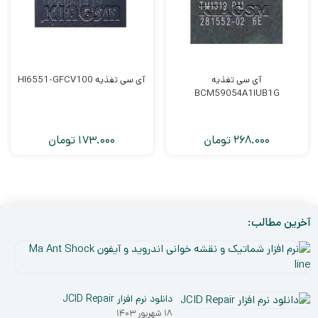
آی سی تغذیه
آی سی تغذیه HI6551-GFCV100
BCM59054A1IUB1G
268.000
تومان
173.000
تومان
آخرین مطالب:
نر
افز
۵
شم
دی
و
دانلود نرم افزار JCID Repair
۰۳
نق
۱۸ شهریور ۱۴۰۳