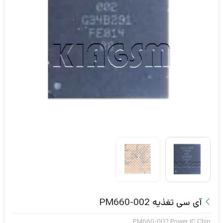
آی سی تغذیه PM660-002
PM660-002 Power IC Chip