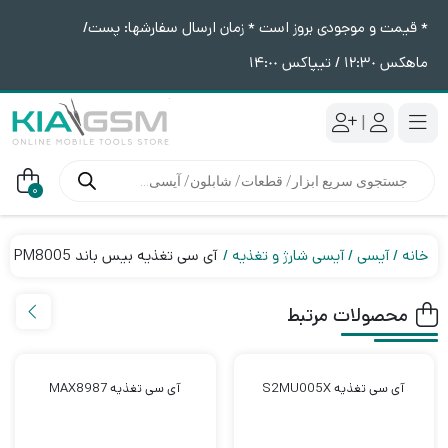
* قیمت و موجودی بروز است * زمان ارسال سفارشها: پست/
ماهکس ١٢:٣٠ / تیپاکس ١۴:٠٠
|
جستجوی
محصولات
0
خانه
آیسی
آیسی شارژ و تغذیه
آی سی تغذیه بیس باند PM8005
محصولات مرتبط
آی سی تغذیه S2MU005X
آی سی تغذیه MAX8987