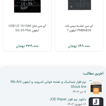
آی سی تغذیه بیس باند
آی سی شارژ USB U2 1610A3
PMB6826 آیفون 7
آیفون 6S, 6S Plus
148.000
تومان
238.000
تومان
آخرین مطالب:
نرم افزار شماتیک و نقشه خوانی اندروید و آیفون Ma Ant
Shock line
۵ دی ۱۴۰۳
دانلود نرم افزار JCID Repair
۱۸ شهریور ۱۴۰۳