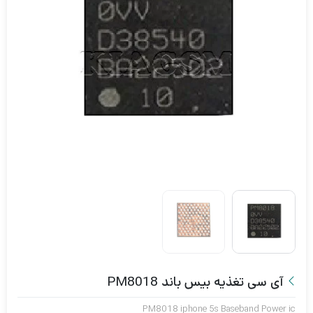
آی سی تغذیه بیس باند PM8018
PM8018 iphone 5s Baseband Power ic