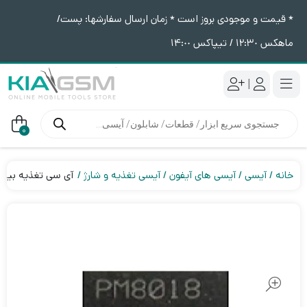
* قیمت و موجودی بروز است * زمان ارسال سفارشها: پست/
ماهکس ١٢:٣٠ / تیپاکس ١۴:٠٠
|
جستجوی
محصولات
0
خانه
آیسی
آیسی های آیفون
آیسی تغذیه و شارژ
آی سی تغذیه بیس باند