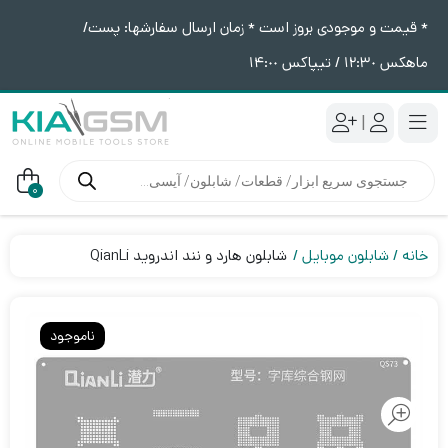
* قیمت و موجودی بروز است * زمان ارسال سفارشها: پست/
ماهکس ١٢:٣٠ / تیپاکس ١۴:٠٠
|
جستجوی
محصولات
0
خانه
شابلون موبایل
شابلون هارد و نند اندروید QianLi
ناموجود