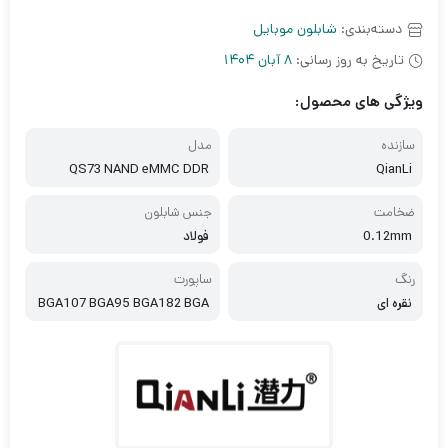
دسته‌بندی:
شابلون موبایل
تاریخ به روز رسانی:
8 آبان 1404
ویژگی های محصول:
سازنده
مدل
QS73 NAND eMMC DDR
QianLi
ضخامت
جنس شابلون
0.12mm
فولاد
رنگ
ساپورت
نقره ای
BGA107 BGA95 BGA182 BGA
202 BGA130 BGA199 BGA137
BGA202 BGA63 BGA127 BGA1
34 BGA67