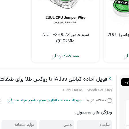
) 2UUL
سیم جامپر 2UUL FX-002S
(0.02MM)
ان
507.000
تومان
فویل آماده کیانلی iAtlas با روکش طلا برای طبقات مادربرد
ود
QianLi iAtlas 1 Month Set(Mix)
دسته‌بندی‌ها:
تجهیزات سخت افزاری
,
سیم جامپر
,
مواد مصرفی
ویژگی های محصول:
سازنده
جنس
موارد استفاده