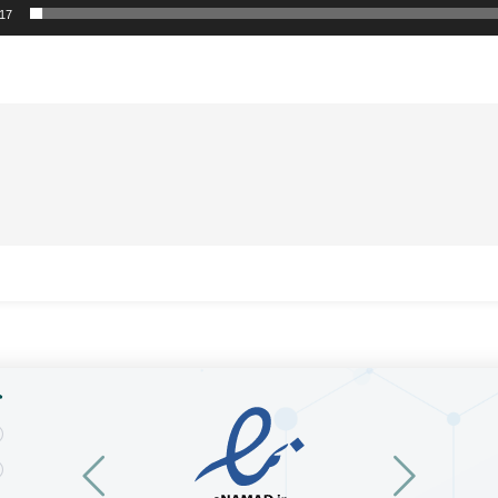
:17
خ