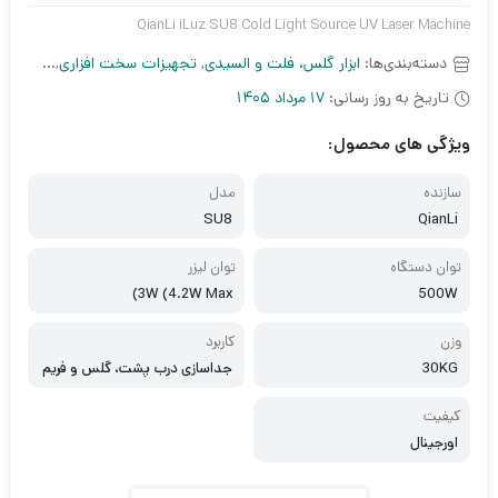
​QianLi iLuz SU8 Cold Light Source UV Laser Machine
دسته‌بندی‌ها:
ابزار گلس، فلت و السیدی
,
تجهیزات سخت افزاری
,
دستگاه ل
تاریخ به روز رسانی:
17 مرداد 1405
ویژگی های محصول:
سازنده
مدل
SU8
QianLi
توان دستگاه
توان لیزر
3W (4.2W Max)
500W
وزن
کاربرد
30KG
جداسازی درب پشت، گلس و فریم
السیدی، شیشه لنز
کیفیت
اورجینال