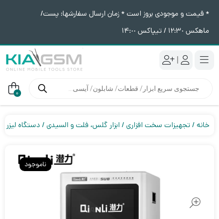
* قیمت و موجودی بروز است * زمان ارسال سفارشها: پست/
ماهکس ١٢:٣٠ / تیپاکس ١۴:٠٠
|
جستجوی
محصولات
0
خانه
تجهیزات سخت افزاری
ابزار گلس، فلت و السیدی
دستگاه لیزر
ناموجود