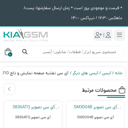
* قیمت و موجودی بروز است * زمان ارسال سفارشها: پست/
ماهکس ١٢:٣٠ / تیپاکس ١۴:٠٠
|
جستجوی
محصولات
0
خانه
آیسی
آیسی های دیگر
آی سی تغذیه صفحه نمایش و تاچ SM3010
محصولات مرتبط
آی سی تصویر SM3004B
آی سی تصویر 3836ATQ