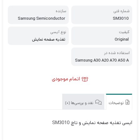
شماره فنی
سازنده
Samsung Semiconductor
SM3010
کیفیت
نوع آیسی
Original
تغذیه صفحه نمایش
استفاده شده در
Samsung A30 A20 A70 A50 A
50s A80 A70 A40s M30 A30s
A71 Huawei Mate 30
اتمام موجودی
توضیحات
نقد و بررسی‌ها (0)
آیسی تغذیه صفحه نمایش و تاچ SM3010