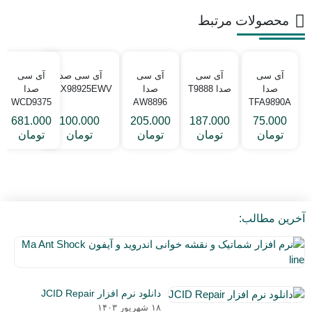
محصولات مرتبط
آی سی
آی سی
آی سی
آی سی صدا
آی سی
صدا
صدا T9888
صدا
MAX98925EWV
صدا
WCD9375
AW8896
TFA9890A
681.000
100.000
205.000
187.000
75.000
تومان
تومان
تومان
تومان
تومان
آخرین مطالب:
نر
اف
۵
شم
دی
و
دانلود نرم افزار JCID Repair
۰۳
نق
۱۸ شهریور ۱۴۰۳