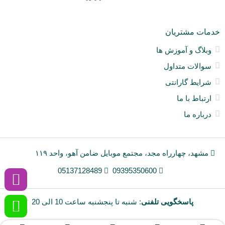
خو
ان
و
خدمات مشتریان
آی
a
وبلاگ و آموزش ها
nt
سوالات متداول
ck
ne
شرایط گارانتی
ارتباط با ما
درباره ما
مشهد، چهارراه مجد، مجتمع موبایل ضامن آهو، واحد ۱۱۹
05137128489
09395350600
پاسخگویی تلفنی
: شنبه تا پنجشنبه ساعت 10 الی 20