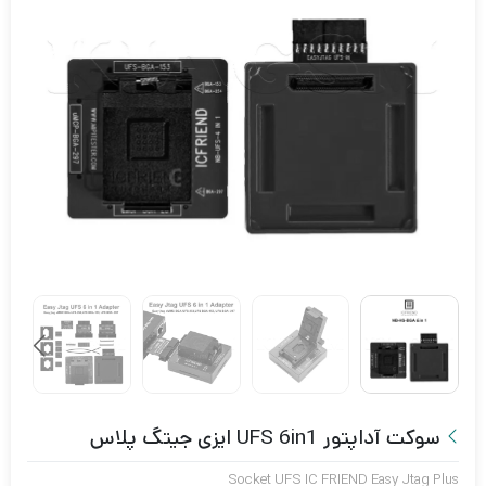
سوکت آداپتور UFS 6in1 ایزی جیتگ پلاس
Socket UFS IC FRIEND Easy Jtag Plus