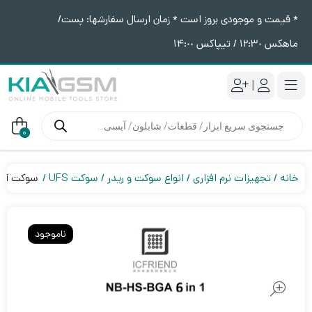
* قیمت و موجودی بروز است * زمان ارسال سفارشها: پست/
ماهکس ١٢:٣٠ / تیپاکس ١۴:٠٠
|
جستجوی
محصولات
0
خانه
تجهیزات نرم افزاری
انواع سوکت و ریدر
سوکت UFS
سوکت آداپتور UFS 6in1 ا
ناموجود