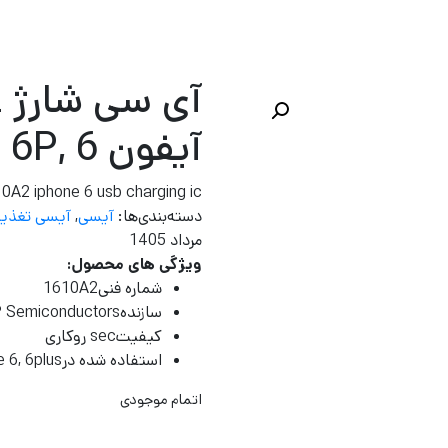
آ
آیفون 6 ,6P
0A2 iphone 6 usb charging ic
دسته‌بندی‌ها:
آیسی
,
آیسی تغذیه 
مرداد 1405
ویژگی های محصول:
شماره فنی
1610A2
سازنده
 Semiconductors
کیفیت
sec روکاری
استفاده شده در
 6, 6plus
اتمام موجودی