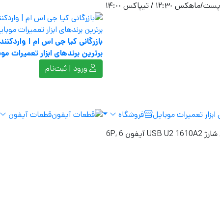
١٢ / تیپاکس ١۴:٠٠
بازرگانی کیا جی اس ام | واردکنند
برترین برندهای ابزار تعمیرات موب
ورود | ثبت‌نام
فروشگاه
قطعات آیفون
USB آیفون 6 ,6P