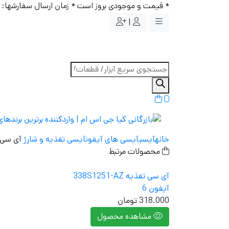
* قیمت و موجودی بروز است * زمان ارسال سفارشها: پست/ماهکس :٣٠
|
جستجوی
محصولات
0
خانه
آیسی
آیسی های آیفون
آیسی تغذیه و شارژ
آی سی شارژ  U2 1610A2
محصولات مرتبط
آی سی تغذیه 338S1251-AZ
آیفون 6
318.000
تومان
مشاهده محصول