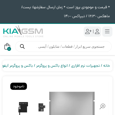
* قیمت و موجودی بروز است * زمان ارسال سفارشها: پست/
ماهکس ١٢:٣٠ / تیپاکس ١۴:٠٠
|
جستجوی
محصولات
0
خانه
تجهیزات نرم افزاری
انواع باکس و پروگرمر
باکس و پروگرمر آیفون
ناموجود