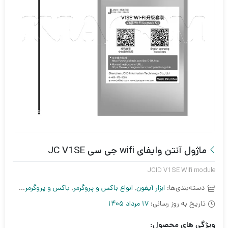
ماژول آنتن وایفای wifi جی سی JC V1SE
JCID V1SE Wifi module
دسته‌بندی‌ها:
ابزار آیفون
,
انواع باکس و پروگرمر
,
باکس و پروگرمر آیفون
,
ب
تاریخ به روز رسانی:
17 مرداد 1405
ویژگی های محصول: