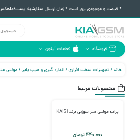
* قیمت و موجودی بروز است * زمان ارسال سفارشها: پست/ماهکس ١٢:٣٠ / تیپاکس ۴:٠٠
جستجوی
محصولات
فروشگاه
قطعات آیفون
آیفون 6
ابزار لحیم کاری
خانه
تجهیزات سخت افزاری
اندازه گیری و عیب یابی
مولتی متر
محصولات مرتبط
پراب مولتی متر سوزنی برند KAISI
440.000
تومان