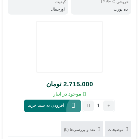
خروجی TYPE C
کیفیت
ده پورت
اورجینال
2.715.000
تومان
موجود در انبار
تعداد:
افزودن به سبد خرید
مولتی
شارژ
10
توضیحات
نقد و بررسی‌ها (0)
پورت
RELIFE