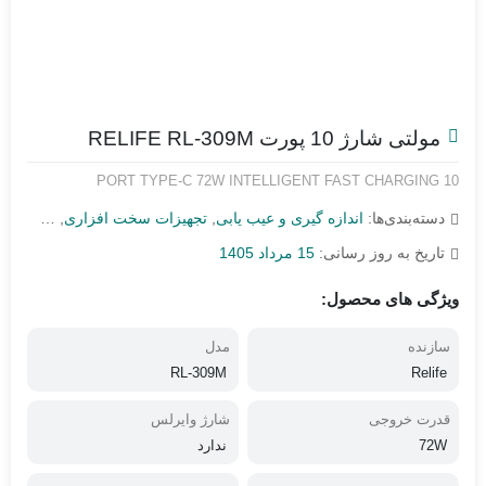
مولتی شارژ 10 پورت RELIFE RL-309M
10 PORT TYPE-C 72W INTELLIGENT FAST CHARGING
دسته‌بندی‌ها:
اندازه گیری و عیب یابی
,
تجهیزات سخت افزاری
,
تست شارژ
تاریخ به روز رسانی:
15 مرداد 1405
ویژگی های محصول:
سازنده
مدل
RL-309M
Relife
قدرت خروجی
شارژ وایرلس
72W
ندارد