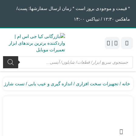
* قیمت و موجودی بروز است * زمان ارسال سفارشها: پست/
ماهکس ١٢:٣٠ / تیپاکس ١۴:٠٠
|
جستجوی
محصولات
خانه
تجهیزات سخت افزاری
اندازه گیری و عیب یابی
تست شارژ و 