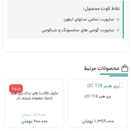
نقاط قوت محصول:
ساپورت تمامی مدلهای ایفون
ساپورت گوشی های سامسونگ و شیائومی
محصولات مرتبط
ویژه!
ماژول (قالب) های یدک پری هیتر
پری هیتر i2C T18
‌JC Aixun iHeater Gen3
1.719.000
تومان
1.388.000
تومان
600.000
تومان
قیمت
قیمت