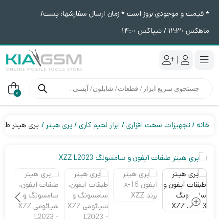
* قیمت و موجودی بروز است * زمان ارسال سفارشها: پست/
ماهکس ١٢:٣٠ / تیپاکس ١۴:٠٠
|
جستجوی
محصولات
0
خانه
تجهیزات سخت افزاری
ابزار لحیم کاری
پری هیتر
پری هیتر طبقات 