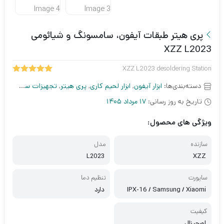
پری هیتر طبقات آیفون، سامسونگ و شیائومی
XZZ L2023
XZZ L2023 desoldering Station
5.00
1
امتیاز
دسته‌بندی‌ها:
ابزار آیفون
,
ابزار لحیم کاری
,
پری هیتر
,
تجهیزات سخت افزاری
از 5 امتیاز
مشتری
تاریخ به روز رسانی:
17 مرداد 1405
ویژگی های محصول:
سازنده
مدل
L2023
XZZ
ساپورت
تنظیم دما
IPX-16 / Samsung / Xiaomi
دارد
کیفیت
اورجینال