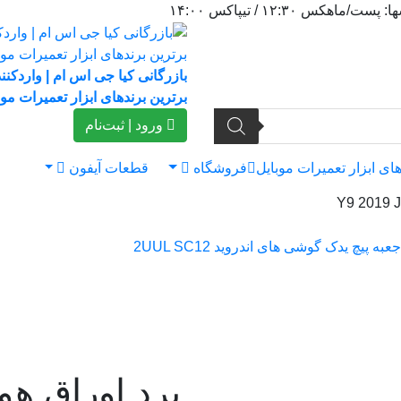
١٢:٣ / تیپاکس ١۴:٠٠
بازرگانی کیا جی اس ام | واردکنن
برترین برندهای ابزار تعمیرات موب
ورود | ثبت‌نام
فروشگاه
قطعات آیفون