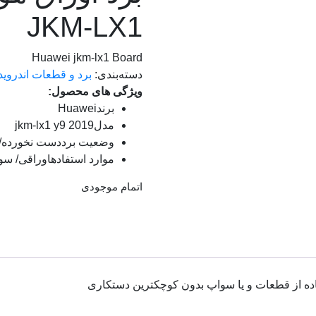
JKM-LX1
Huawei jkm-lx1 Board
دسته‌بندی:
برد و قطعات اندروید
ویژگی های محصول:
برند
Huawei
مدل
jkm-lx1 y9 2019
وضعیت برد
دست نخورده/
موارد استفاده
اوراقی/ سو
اتمام موجودی
ه از قطعات و یا سواپ بدون کوچکترین دستکاری