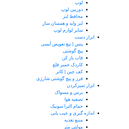
لوپ
دوربین لوپ
محافظ لنز
لنز واید و همسان ساز
سایر لوازم لوپ
ابزار دست
پنس | تیغ تعویض آیسی
پیچ گوشتی
قاب باز کن
کاردک خمیر قلع
کف چین | کاتر
فرز و پیچ گوشتی شارژی
ابزار تمیزکردن
برس و مسواک
تصفیه هوا
حمام الترا سونیک
اندازه گیری و عیب یابی
منبع تغذیه
مولتی متر