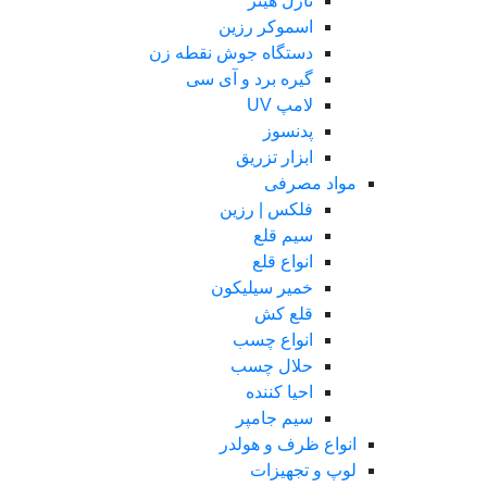
نازل هیتر
اسموکر رزین
دستگاه جوش نقطه زن
گیره برد و آی سی
لامپ UV
پدنسوز
ابزار تزریق
مواد مصرفی
فلکس | رزین
سیم قلع
انواع قلع
خمیر سیلیکون
قلع کش
انواع چسب
حلال چسب
احیا کننده
سیم جامپر
انواع ظرف و هولدر
لوپ و تجهیزات