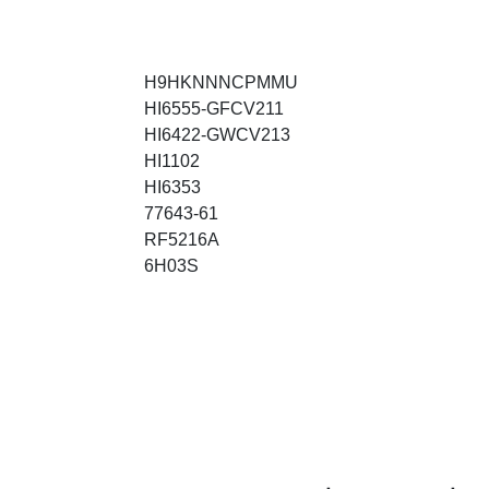
H9HKNNNCPMMU
HI6555-GFCV211
HI6422-GWCV213
HI1102
HI6353
77643-61
RF5216A
6H03S