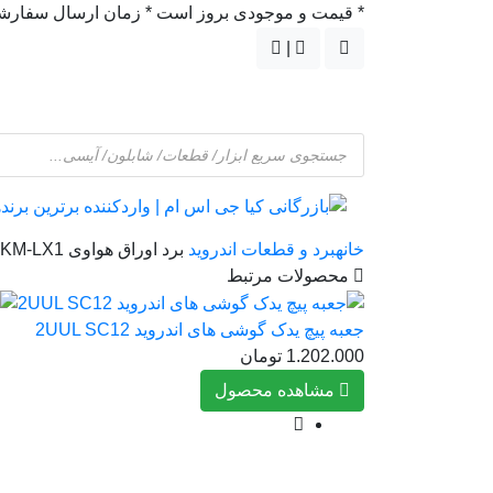
* قیمت و موجودی بروز است * زمان ارسال سفارشها: پست/ماهکس ٠
|
جستجوی
محصولات
خانه
برد و قطعات اندروید
برد اوراق هواوی Y9 2019 JKM-LX1
محصولات مرتبط
جعبه پیچ یدک گوشی های اندروید 2UUL SC12
1.202.000
تومان
مشاهده محصول