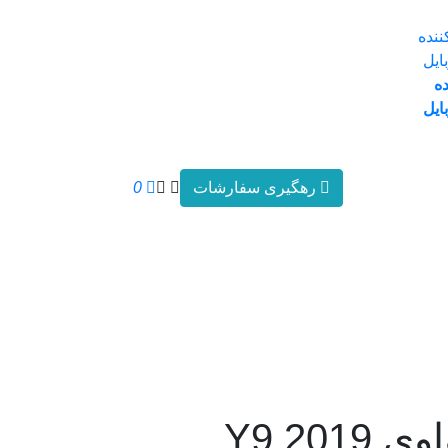
ده
ایل
رهگیری سفارشات
0
برد اوراق هواوی Y9 2019