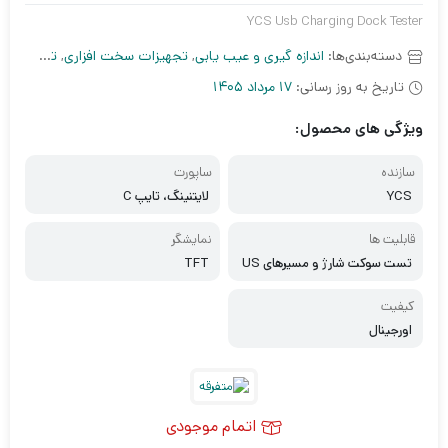
YCS Usb Charging Dock Tester
دسته‌بندی‌ها:
اندازه گیری و عیب یابی
,
تجهیزات سخت افزاری
,
تست شارژ و شوکر باتری
تاریخ به روز رسانی:
17 مرداد 1405
ویژگی های محصول:
سازنده
ساپورت
YCS
لایتنینگ، تایپ C
قابلیت ها
نمایشگر
تست سوکت شارژ و مسیرهای US
TFT
B
کیفیت
اورجینال
اتمام موجودی