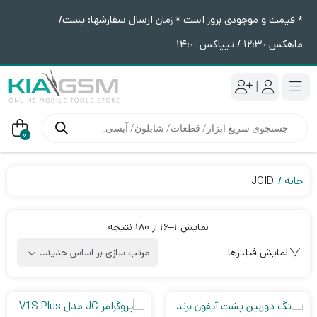
* قیمت و موجودی بروز است * زمان ارسال سفارشها: پست/
ماهکس ١٢:٣٠ / تیپاکس ١۴:٠٠
|
جستجوی
محصولات
0
خانه
JCID
Sorted
نمایش 1–16 از 180 نتیجه
by
نمایش فیلترها
latest