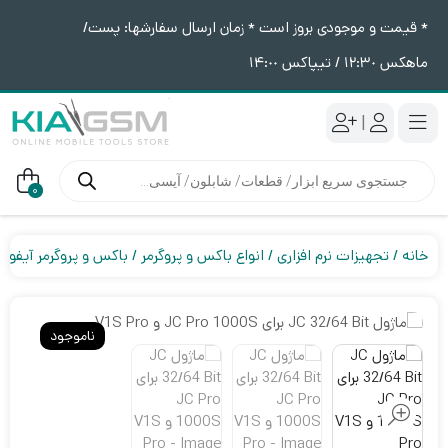
* قیمت و موجودی بروز است * زمان ارسال سفارشها: پست/
ماهکس ١٢:٣٠ / تیپاکس ١۴:٠٠
|
جستجوی
محصولات
0
خانه
تجهیزات نرم افزاری
انواع باکس و پروگرمر
باکس و پروگرمر آیفون
ناموجود