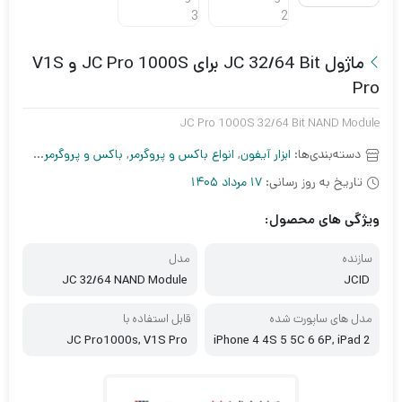
ماژول JC 32/64 Bit برای JC Pro 1000S و V1S
Pro
JC Pro 1000S 32/64 Bit NAND Module
دسته‌بندی‌ها:
ابزار آیفون
,
انواع باکس و پروگرمر
,
باکس و پروگرمر آیفون
,
ب
تاریخ به روز رسانی:
17 مرداد 1405
ویژگی های محصول:
سازنده
مدل
JC 32/64 NAND Module
JCID
مدل های ساپورت شده
قابل استفاده با
JC Pro1000s, V1S Pro
iPhone 4 4S 5 5C 6 6P, iPad 2
3 4 5 6 mini 2 3 4