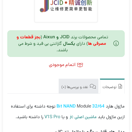
تمامی محصولات برند
JCID و Aixun
(
بجز قطعات و
مصرفی ها
) دارای
یکسال
گارانتی بی قید و شرط می
باشند.
اتمام موجودی
توضیحات
نقد و بررسی‌ها (0)
ماژول هارد
32/64 Bit NAND
Module توجه داشته برای استفاده
ازین ماژول باید
ماشین اصلی jc
و یا
V1S Pro
را داشته باشید.
مدل های قابل پروگرم با ماژول نند JC: