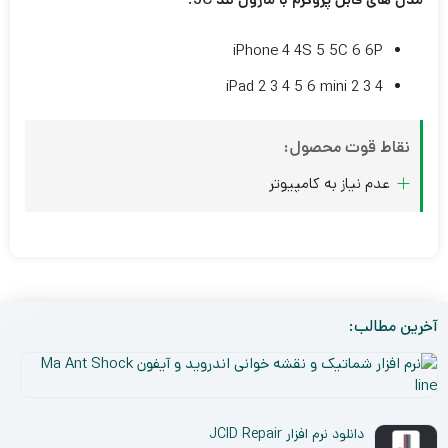
iPhone 4 4S 5 5C 6 6P
iPad 2 3 4 5 6 mini 2 3 4
نقاط قوت محصول:
عدم نیاز به کامپیوتر
آخرین مطالب:
نر
افز
۵
شم
دی
و
دانلود نرم افزار JCID Repair
۰۳
نق