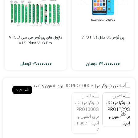
پروگرامر JC مدل V1S Plus
ماژول های پروگرمر جی سی V1SE/
V1S Plus/ V1S Pro
31.000.000
تومان
3.000.000
تومان
ناموجود