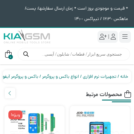
* قیمت و موجودی بروز است * زمان ارسال سفارشها: پست/
ماهکس ١٢:٣٠ / تیپاکس ١۴:٠٠
|
جستجوی
محصولات
0
خانه
تجهیزات نرم افزاری
انواع باکس و پروگرمر
باکس و پروگرمر آیفون
محصولات مرتبط
ویژه!