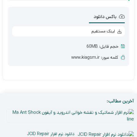
باکس دانلود
لینک مستقیم
حجم فایل: 60MB
کلمه عبور: www.kiagsm.ir
آخرین مطالب:
نر
افز
۵
شم
دی
و
دانلود نرم افزار JCID Repair
۰۳