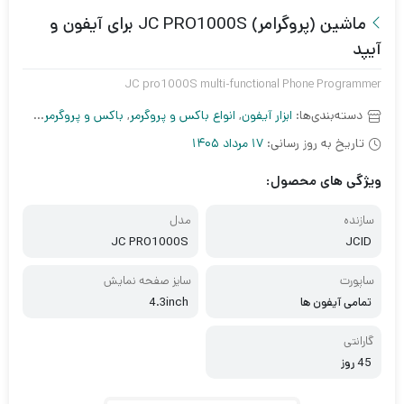
ماشین (پروگرامر) JC PRO1000S برای آیفون و
آیپد
JC pro1000S multi-functional Phone Programmer
دسته‌بندی‌ها:
ابزار آیفون
,
انواع باکس و پروگرمر
,
باکس و پروگرمر آیفون
,
ب
تاریخ به روز رسانی:
17 مرداد 1405
ویژگی های محصول:
سازنده
مدل
JC PRO1000S
JCID
ساپورت
سایز صفحه نمایش
تمامی آیفون ها
4.3inch
گارانتی
45 روز