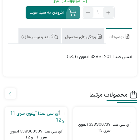
موجود در انبار
تعداد:
افزودن به سبد خرید
آی
سی
صدا
338S1201
توضیحات
ویژگی های محصول
نقد و بررسی‌ها (0)
آیفون
5S,
آیسی صدا 338S1201 آیفون 5S, 6
6
محصولات مرتبط
آی سی صدا 338S00739 آیفون
سری 13
آی سی صدا 338S00509 آیفون
سری 11 و 12