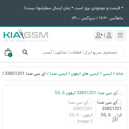
* قیمت و موجودی بروز است * زمان ارسال سفارشها: پست/
ماهکس ١٢:٣٠ / تیپاکس ١۴:٠٠
|
جستجوی
محصولات
0
خانه
آیسی
آیسی های آیفون
آیسی صدا
آی سی صدا 338S1201 آیفون 5S, 6