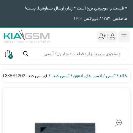
* قیمت و موجودی بروز است * زمان ارسال سفارشها: پست/
ماهکس ١٢:٣٠ / تیپاکس ١۴:٠٠
|
جستجوی
محصولات
9
خانه
آیسی
آیسی های آیفون
آیسی صدا
آی سی صدا 338S1202 آیفون 5C, 6