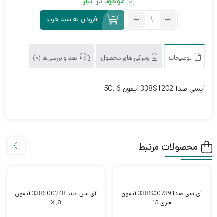
موجود در انبار
تعداد:
افزودن به سبد خرید
آی
سی
صدا
338S1202
توضیحات
ویژگی های محصول
نقد و بررسی‌ها (0)
آیفون
5C,
آیسی صدا 338S1202 آیفون 5C, 6
6
محصولات مرتبط
آی سی صدا 338S00739 آیفون
آی سی صدا 338S00248 آیفون
سری 13
8, X