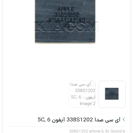
آی سی صدا 338S1202 آیفون 5C, 6
338S1202 iphone 6, 5c Sound ic