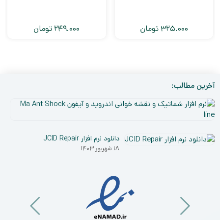
325.000
تومان
249.000
تومان
آخرین مطالب:
نر
افز
۵
شم
دی
و
دانلود نرم افزار JCID Repair
۰۳
نق
۱۸ شهریور ۱۴۰۳
خو
ان
و
آی
a
nt
ck