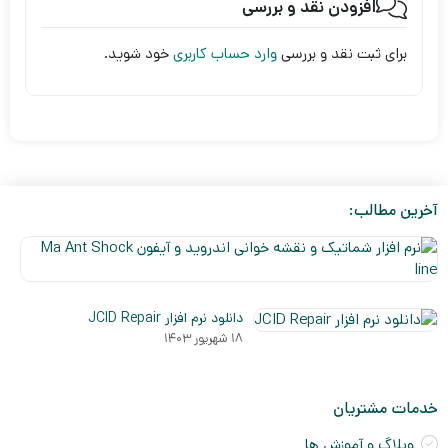
افزودن نقد و بررسی
برای ثبت نقد و بررسی
وارد حساب کاربری
خود شوید.
آخرین مطالب:
نر
افز
۵
شم
دی
و
دانلود نرم افزار JCID Repair
۰۳
نق
۱۸ شهریور ۱۴۰۳
خو
ان
و
خدمات مشتریان
آی
a
وبلاگ و آموزش ها