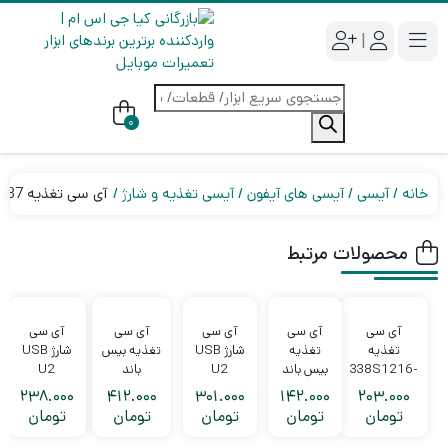
|
جستجوی
محصولات
0
خانه
آیسی
آیسی های آیفون
آیسی تغذیه و شارژ
آی سی تغذیه 343S00437 آیفون سری 12
محصولات مرتبط
آی سی
آی سی
آی سی
آی سی
آی سی
تغذیه
تغذیه
شارژ USB
تغذیه بیس
شارژ USB
338S1216-
بیس باند
U2
باند
U2
A2 آیفون 5
PM8018
610A3B
PMD9645
1610A3
238.000
412.000
301.000
142.000
203.000
آیفون 7,
آیفون 7
آیفون 6S,
تومان
تومان
تومان
تومان
تومان
6S Plus
7P