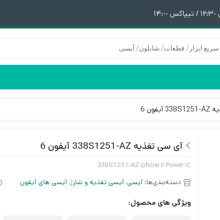
١
یفون 6
هیتر | هویه
قطعات آیفون 6
پری هیتر
قطعات آیفون 6Plus
ن
ق
آی سی تغذیه 338S1251-AZ آیفون 6
338S1251-AZ iphone 6 Power IC
دسته‌بندی‌ها:
آیسی
,
آیسی تغذیه و شارژ
,
آیسی های آیفون
ویژگی های محصول: