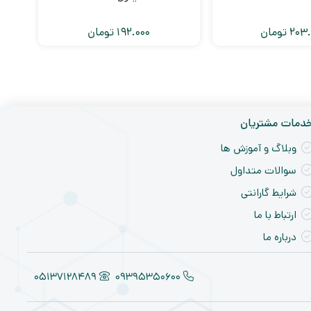
203.
تومان
192.000
تومان
دمات مشتریان
وبلاگ و آموزش ها
سوالات متداول
شرایط گارانتی
ارتباط با ما
درباره ما
05137128489
09395350600