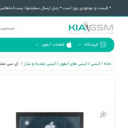
* قیمت و موجودی بروز است * زمان ارسال سفارشها: پست/ماهکس ١٢:٣٠ / تیپاکس ۴:٠٠
جستجوی
محصولات
فروشگاه
قطعات آیفون
آیفون 6
ابزار لحیم کاری
خانه
آیسی
آیسی های آیفون
آیسی تغذیه و شارژ
آی سی تغذیه 338S1251-AZ آ