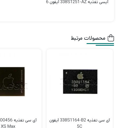
آیسی تغذیه 338S1251-AZ آیفون 6
محصولات مرتبط
آی سی تغذیه 338S1164-B2 آیفون
XS Max
5C