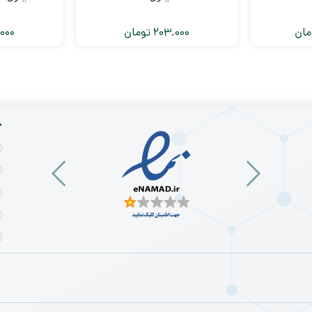
مان
203.000
تومان
000
خ