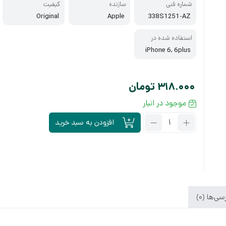
شماره فنی
سازنده
کیفیت
Original
Apple
338S1251-AZ
استفاده شده در
iPhone 6, 6plus
318.000
تومان
موجود در انبار
تعداد:
افزودن به سبد خرید
آی
سی
تغذیه
338S1251-
AZ
آیفون
6
ی‌ها (0)