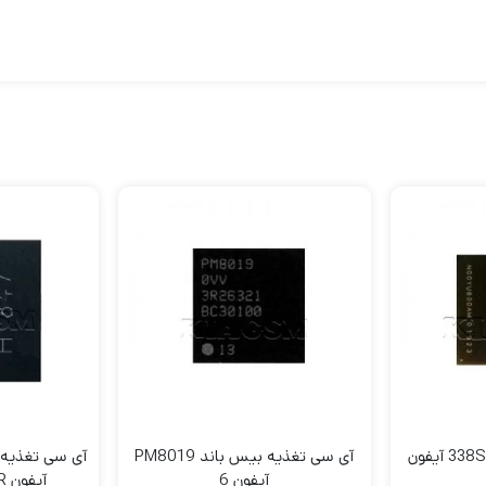
آی سی تغذیه 338S00456 آیفون
آی سی تغذیه بیس باند PM8019
آیفون 6
آیفون XS, XS Max, XR