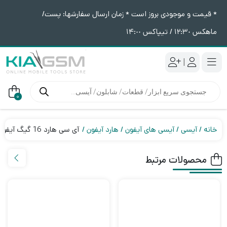
* قیمت و موجودی بروز است * زمان ارسال سفارشها: پست/
ماهکس ١٢:٣٠ / تیپاکس ١۴:٠٠
|
جستجوی
محصولات
0
خانه
آیسی
آیسی های آیفون
هارد آیفون
آی سی هارد 16 گیگ آیفون 6s تا 7Plus
محصولات مرتبط