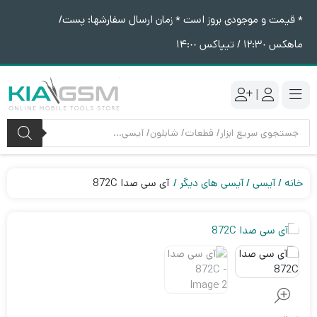
* قیمت و موجودی بروز است * زمان ارسال سفارشها: پست/
ماهکس ١٢:٣٠ / تیپاکس ١۴:٠٠
|
جستجوی
محصولات
خانه
آیسی
آیسی های دیگر
آی سی صدا 872C