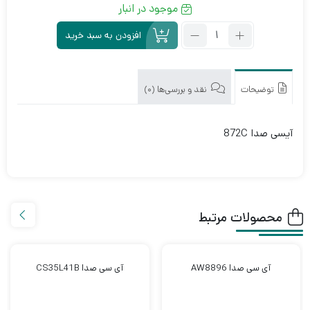
موجود در انبار
تعداد:
افزودن به سبد خرید
آی
سی
صدا
872C
توضیحات
نقد و بررسی‌ها (0)
آیسی صدا 872C
محصولات مرتبط
آی سی صدا AW8896
آی سی صدا CS35L41B