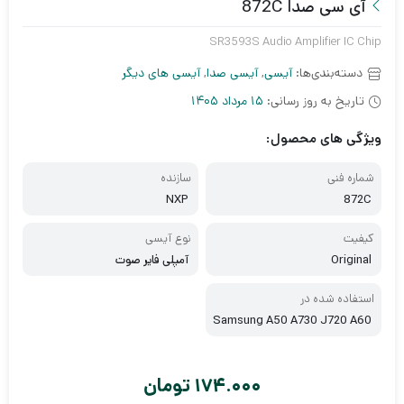
آی سی صدا 872C
SR3593S Audio Amplifier IC Chip
دسته‌بندی‌ها:
آیسی
,
آیسی صدا
,
آیسی های دیگر
تاریخ به روز رسانی:
15 مرداد 1405
ویژگی های محصول:
شماره فنی
سازنده
NXP
872C
کیفیت
نوع آیسی
Original
آمپلی فایر صوت
استفاده شده در
Samsung A50 A730 J720 A60
5 Huawei Mate 10 pro P10 Ho
nor 7A
174.000
تومان