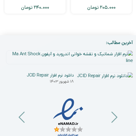
205.000
تومان
240.000
تومان
آخرین مطالب:
نر
افز
۵
شم
دی
و
دانلود نرم افزار JCID Repair
۰۳
نق
۱۸ شهریور ۱۴۰۳
خو
ان
و
آی
a
nt
ck
ne