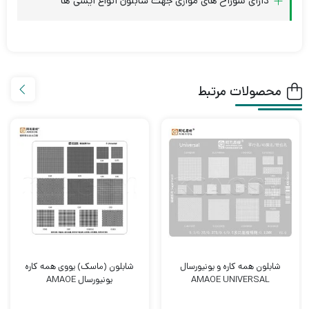
دارای سوراخ های موازی جهت شابلون انواع آیسی ها
محصولات مرتبط
شابلون همه کاره و یونیورسال
شابلون (ماسک) یووی همه کاره
AMAOE UNIVERSAL
یونیورسال AMAOE