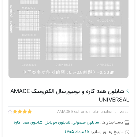
شابلون همه کاره و یونیورسال الکترونیک AMAOE
UNIVERSAL
AMAOE Electronic multi-function universal
3
امتیاز
دسته‌بندی‌ها:
شابلون معمولی
,
شابلون موبایل
,
شابلون همه کاره
3.67
از
5 امتیاز
تاریخ به روز رسانی:
15 مرداد 1405
مشتری