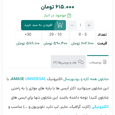
615.000
تومان
موجود در انبار
تعداد:
افزودن به سبد خرید
شابلون
همه
تعداد
5 - 9
10 - 29
30+
کاره
قیمت
602.700
تومان
590.400
تومان
578.100
تومان
و
یونیورسال
الکترونیک
AMAOE
توضیحات
نقد و بررسی‌ها (6)
UNIVERSAL
شابلون همه کاره و یونیورسال
الکترونیک
UNIVERSAL
AMAOE
، با
این شابلون میتوانید اکثر آیسی ها با پایه های موازی را به راحتی
شابلون کنید! توجه داشته باشید این شابلون تنها برای ایسی های
الکترونیکی
(کارت گرافیک، ماینر، لپ تاپ، تلویزیون و …) مناسب و