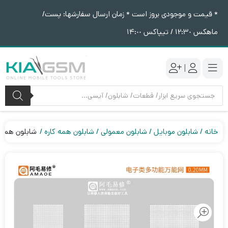
* قیمت و موجودی بروز است * زمان ارسال سفارشها: پست/
ماهکس ١٢:٣٠ / تیپاکس ١۴:٠٠
|
جستجوی
محصولات
خانه
شابلون موبایل
شابلون معمولی
شابلون همه کاره
شابلون همه کاره 