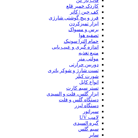
قاب باز کن
کاردک خمیر قلع
کف چین | کاتر
فرز و پیچ گوشتی شارژی
ابزار تمیزکردن
برس و مسواک
تصفیه هوا
حمام الترا سونیک
اندازه گیری و عیب یابی
منبع تغذیه
مولتی متر
دوربین حرارتی
تست شارژ و شوکر باتری
شورت کیلر
انواع کابل
تستر سیم کارت
ابزار گلس، فلت و السیدی
دستگاه گلس و فلت
دستگاه لیزر
سپراتور
لامپ UV
گیره السیدی
سیم گلس
سایر