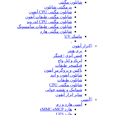
شابلون مگنتی
پد مگنتی شابلون
شابلون مگنتی CPU آیفون
شابلون مگنتی طبقات آیفون
شابلون مگنتی CPU اندروید
شابلون مگنتی طبقات سامسونگ
شابلون مگنتی هارد
ماسک UV
ابزار آیفون
پری هیتر
فیس آیدی | فینگر
ایرپاد و اپل واچ
فیکسچر طبقات
باکس و پروگرمر آیفون
شابلون آیفون و آیپد
شابلون طبقات
شابلون مگنتی CPU
شماتیک و نقشه خوانی
سایر ابزار آیفون
آیسی
آیسی هارد و رم
هارد eMMC-eMCP
هارد UFS