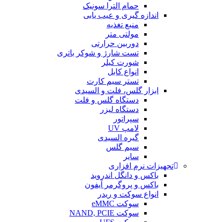
حمام الترا سونیک
اندازه گیری و عیب یابی
منبع تغذیه
مولتی متر
دوربین حرارتی
تست شارژ و شوکر باتری
شورت کیلر
انواع کابل
تستر سیم کارت
ابزار گلس، فلت و السیدی
دستگاه گلس و فلت
دستگاه لیزر
سپراتور
لامپ UV
گیره السیدی
سیم گلس
سایر
تجهیزات نرم افزاری
باکس و دانگل اندروید
باکس و پروگرمر آیفون
انواع سوکت و ریدر
سوکت eMMC
سوکت NAND, PCIE