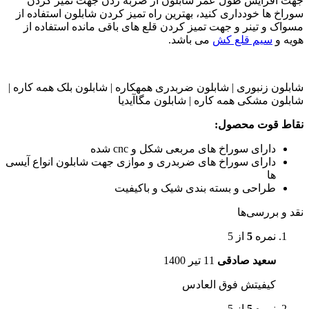
جهت افزایش طول عمر شابلون از ضربه زدن جهت تمیز کردن
سوراخ ها خودداری کنید، بهترین راه تمیز کردن شابلون استفاده از
مسواک و تینر و جهت تمیز کردن قلع های باقی مانده استفاده از
هویه و
سیم قلع کش
می باشد.
شابلون زنبوری | شابلون ضربدری همهکاره | شابلون بلک همه کاره |
شابلون مشکی همه کاره | شابلون مگاآیدیا
نقاط قوت محصول:
دارای سوراخ های مربعی شکل و cnc شده
دارای سوراخ های ضربدری و موازی جهت شابلون انواع آیسی
ها
طراحی و بسته بندی شیک و باکیفیت
نقد و بررسی‌ها
نمره
5
از 5
سعید صادقی
11 تیر 1400
کیفیتش فوق العادس
نمره
5
از 5