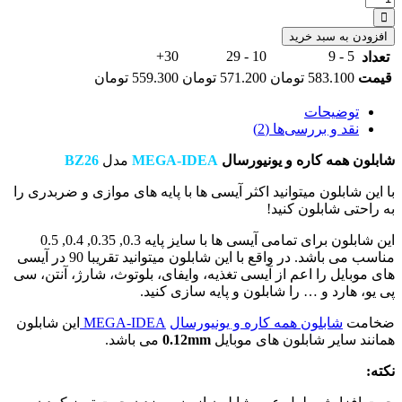
شابلون
همه
افزودن به سبد خرید
کاره
30+
10 - 29
5 - 9
تعداد
و
قیمت
583.100
تومان
571.200
تومان
559.300
تومان
یونیورسال
MEGA-
توضیحات
IDEA
نقد و بررسی‌ها (2)
شابلون همه کاره و یونیورسال
MEGA-IDEA
مدل
BZ26
با این شابلون میتوانید اکثر آیسی ها با پایه های موازی و ضربدری را
به راحتی شابلون کنید!
این شابلون برای تمامی آیسی ها با سایز پایه 0.3, 0.35, 0.4, 0.5
مناسب می باشد. در واقع با این شابلون میتوانید تقریبا 90 در آیسی
های موبایل را اعم از آیسی تغذیه، وایفای، بلوتوث، شارژ، آنتن، سی
پی یو، هارد و … را شابلون و پایه سازی کنید.
ضخامت
شابلون همه کاره و یونیورسال
MEGA-IDEA
این شابلون
همانند سایر شابلون های موبایل
0.12mm
می باشد.
نکته: