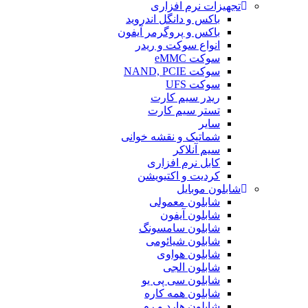
تجهیزات نرم افزاری
باکس و دانگل اندروید
باکس و پروگرمر آیفون
انواع سوکت و ریدر
سوکت eMMC
سوکت NAND, PCIE
سوکت UFS
ریدر سیم کارت
تستر سیم کارت
سایر
شماتیک و نقشه خوانی
سیم آنلاکر
کابل نرم افزاری
کردیت و اکتیویشن
شابلون موبایل
شابلون معمولی
شابلون آیفون
شابلون سامسونگ
شابلون شیائومی
شابلون هواوی
شابلون الجی
شابلون سی پی یو
شابلون همه کاره
شابلون هارد و رم