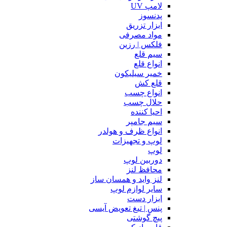
لامپ UV
پدنسوز
ابزار تزریق
مواد مصرفی
فلکس | رزین
سیم قلع
انواع قلع
خمیر سیلیکون
قلع کش
انواع چسب
حلال چسب
احیا کننده
سیم جامپر
انواع ظرف و هولدر
لوپ و تجهیزات
لوپ
دوربین لوپ
محافظ لنز
لنز واید و همسان ساز
سایر لوازم لوپ
ابزار دست
پنس | تیغ تعویض آیسی
پیچ گوشتی