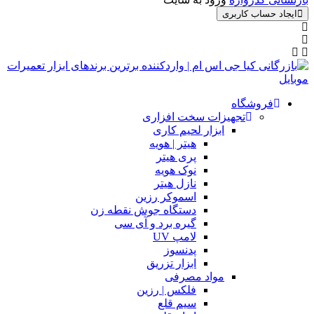
ایجاد حساب کاربری
فروشگاه
تجهیزات سخت افزاری
ابزار لحیم کاری
هیتر | هویه
پری هیتر
نوک هویه
نازل هیتر
اسموکر رزین
دستگاه جوش نقطه زن
گیره برد و آی سی
لامپ UV
پدنسوز
ابزار تزریق
مواد مصرفی
فلکس | رزین
سیم قلع