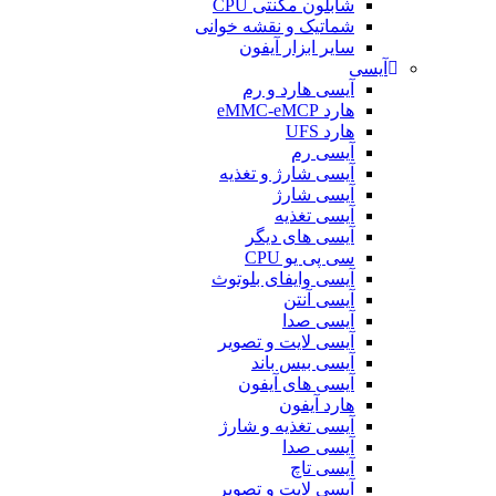
شابلون مگنتی CPU
شماتیک و نقشه خوانی
سایر ابزار آیفون
آیسی
آیسی هارد و رم
هارد eMMC-eMCP
هارد UFS
آیسی رم
آیسی شارژ و تغذیه
آیسی شارژ
آیسی تغذیه
آیسی های دیگر
سی پی یو CPU
آیسی وایفای بلوتوث
آیسی آنتن
آیسی صدا
آیسی لایت و تصویر
آیسی بیس باند
آیسی های آیفون
هارد آیفون
آیسی تغذیه و شارژ
آیسی صدا
آیسی تاچ
آیسی لایت و تصویر