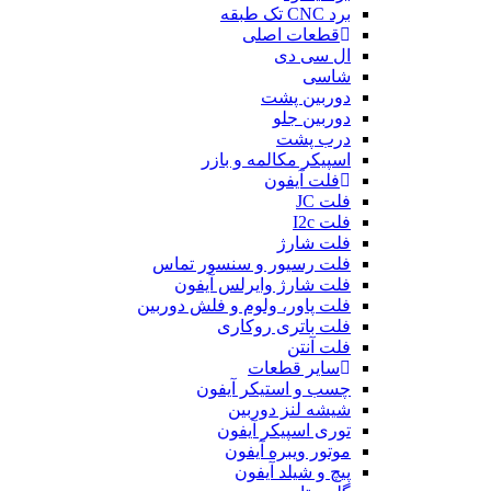
برد CNC تک طبقه
قطعات اصلی
ال سی دی
شاسی
دوربین پشت
دوربین جلو
درب پشت
اسپیکر مکالمه و بازر
فلت آیفون
فلت JC
فلت I2c
فلت شارژ
فلت رسیور و سنسور تماس
فلت شارژ وایرلس آیفون
فلت پاور، ولوم و فلش دوربین
فلت باتری روکاری
فلت آنتن
سایر قطعات
چسب و استیکر آیفون
شیشه لنز دوربین
توری اسپیکر آیفون
موتور ویبره آیفون
پیچ و شیلد آیفون