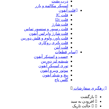
درب پشت
اسپیکر مکالمه و بازر
فلت آیفون
فلت JC
فلت I2c
فلت شارژ
فلت رسیور و سنسور تماس
فلت شارژ وایرلس آیفون
فلت پاور، ولوم و فلش دوربین
فلت باتری روکاری
فلت آنتن
سایر قطعات
چسب و استیکر آیفون
شیشه لنز دوربین
توری اسپیکر آیفون
موتور ویبره آیفون
پیچ و شیلد آیفون
گلس تاچ
رهگیری سفارشات
بازگشت
افزودن به سبد
حالت تاریک