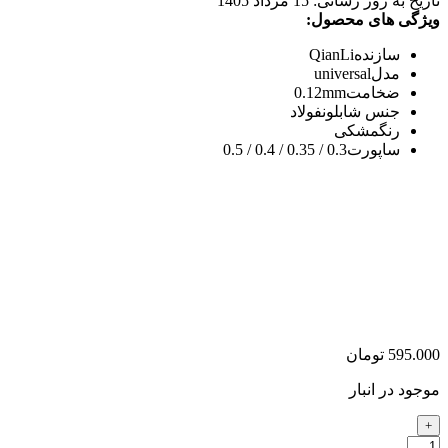
تاریخ به روز رسانی:
15 مرداد 1405
ویژگی های محصول:
سازنده
QianLi
مدل
universal
ضخامت
0.12mm
جنس شابلون
فولاد
رنگ
مشکی
ساپورت
0.3 / 0.35 / 0.4 / 0.5
595.000
تومان
موجود در انبار
تعداد: