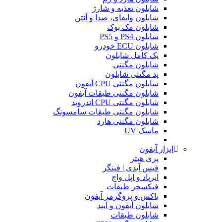
شابلون تغذیه و شارژ
شابلون وایفای، صدا و آنتن
شابلون مک بوک
شابلون PS4 و PS5
شابلون ECU خودرو
پک کامل شابلون
شابلون مگنتی
پد مگنتی شابلون
شابلون مگنتی CPU آیفون
شابلون مگنتی طبقات آیفون
شابلون مگنتی CPU اندروید
شابلون مگنتی طبقات سامسونگ
شابلون مگنتی هارد
ماسک UV
ابزار آیفون
پری هیتر
فیس آیدی | فینگر
ایرپاد و اپل واچ
فیکسچر طبقات
باکس و پروگرمر آیفون
شابلون آیفون و آیپد
شابلون طبقات