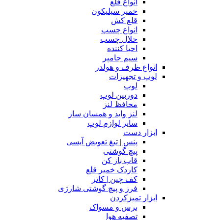
انواع قلع
خمیر سیلیکون
قلع کش
انواع چسب
حلال چسب
احیا کننده
سیم جامپر
انواع ظرف و هولدر
لوپ و تجهیزات
لوپ
دوربین لوپ
محافظ لنز
لنز واید و همسان ساز
سایر لوازم لوپ
ابزار دست
پنس | تیغ تعویض آیسی
پیچ گوشتی
قاب باز کن
کاردک خمیر قلع
کف چین | کاتر
فرز و پیچ گوشتی شارژی
ابزار تمیزکردن
برس و مسواک
تصفیه هوا