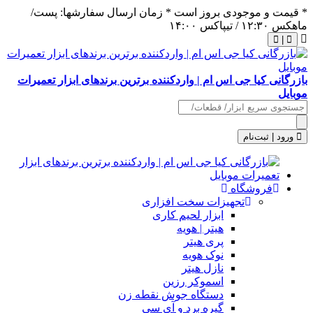
* قیمت و موجودی بروز است * زمان ارسال سفارشها: پست/
ماهکس ١٢:٣٠ / تیپاکس ١۴:٠٠
|
بازرگانی کیا جی اس ام | واردکننده برترین برندهای ابزار تعمیرات
موبایل
جستجوی
محصولات
ورود | ثبت‌نام
فروشگاه
تجهیزات سخت افزاری
ابزار لحیم کاری
هیتر | هویه
پری هیتر
نوک هویه
نازل هیتر
اسموکر رزین
دستگاه جوش نقطه زن
گیره برد و آی سی