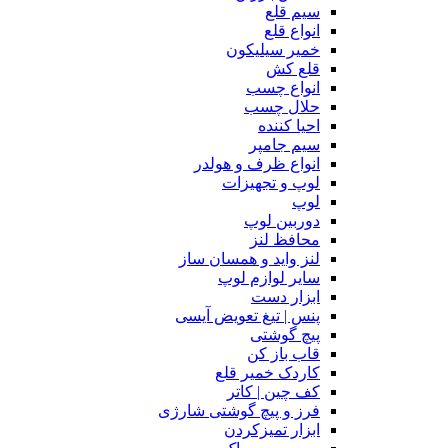
سیم قلع
انواع قلع
خمیر سیلیکون
قلع کش
انواع چسب
حلال چسب
احیا کننده
سیم جامپر
انواع ظرف و هولدر
لوپ و تجهیزات
لوپ
دوربین لوپ
محافظ لنز
لنز واید و همسان ساز
سایر لوازم لوپ
ابزار دست
پنس | تیغ تعویض آیسی
پیچ گوشتی
قاب باز کن
کاردک خمیر قلع
کف چین | کاتر
فرز و پیچ گوشتی شارژی
ابزار تمیزکردن