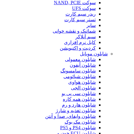
سوکت NAND, PCIE
سوکت UFS
ریدر سیم کارت
تستر سیم کارت
سایر
شماتیک و نقشه خوانی
سیم آنلاکر
کابل نرم افزاری
کردیت و اکتیویشن
شابلون موبایل
شابلون معمولی
شابلون آیفون
شابلون سامسونگ
شابلون شیائومی
شابلون هواوی
شابلون الجی
شابلون سی پی یو
شابلون همه کاره
شابلون هارد و رم
شابلون تغذیه و شارژ
شابلون وایفای، صدا و آنتن
شابلون مک بوک
شابلون PS4 و PS5
شابلون ECU خودرو