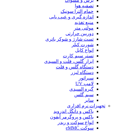
برس و مسواک
تصفیه هوا
حمام الترا سونیک
اندازه گیری و عیب یابی
منبع تغذیه
مولتی متر
دوربین حرارتی
تست شارژ و شوکر باتری
شورت کیلر
انواع کابل
تستر سیم کارت
ابزار گلس، فلت و السیدی
دستگاه گلس و فلت
دستگاه لیزر
سپراتور
لامپ UV
گیره السیدی
سیم گلس
سایر
تجهیزات نرم افزاری
باکس و دانگل اندروید
باکس و پروگرمر آیفون
انواع سوکت و ریدر
سوکت eMMC