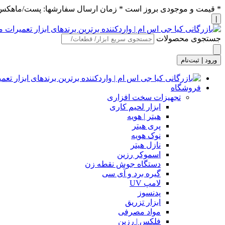
* قیمت و موجودی بروز است * زمان ارسال سفارشها: پست/ماهکس ١٢:٣٠ / تیپاکس ۴:٠٠
|
جستجوی محصولات
ورود | ثبت‌نام
فروشگاه
تجهیزات سخت افزاری
ابزار لحیم کاری
هیتر | هویه
پری هیتر
نوک هویه
نازل هیتر
اسموکر رزین
دستگاه جوش نقطه زن
گیره برد و آی سی
لامپ UV
پدنسوز
ابزار تزریق
مواد مصرفی
فلکس | رزین