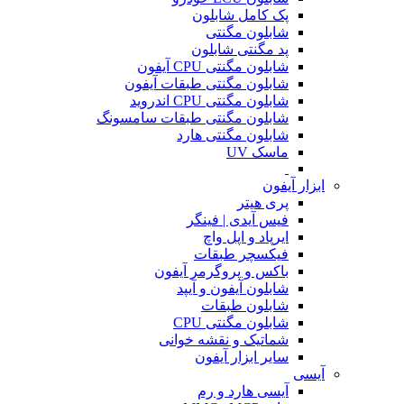
پک کامل شابلون
شابلون مگنتی
پد مگنتی شابلون
شابلون مگنتی CPU آیفون
شابلون مگنتی طبقات آیفون
شابلون مگنتی CPU اندروید
شابلون مگنتی طبقات سامسونگ
شابلون مگنتی هارد
ماسک UV
ابزار آیفون
پری هیتر
فیس آیدی | فینگر
ایرپاد و اپل واچ
فیکسچر طبقات
باکس و پروگرمر آیفون
شابلون آیفون و آیپد
شابلون طبقات
شابلون مگنتی CPU
شماتیک و نقشه خوانی
سایر ابزار آیفون
آیسی
آیسی هارد و رم