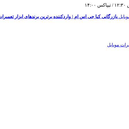
١
بازرگانی کیا جی اس ام | واردکننده برترین برندهای ابزار تعمیرات