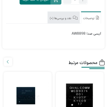
آی
سی
صدا
AW8898
توضیحات
نقد و بررسی‌ها (0)
آیسی صدا AW8898
محصولات مرتبط