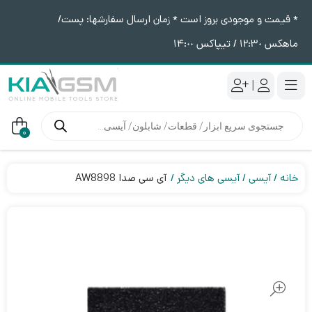
* قیمت و موجودی بروز است * زمان ارسال سفارشها: پست/
ماهکس ١٢:٣٠ / تیپاکس ١۴:٠٠
|
جستجوی
محصولات
0
خانه
آیسی
آیسی های دیگر
آی سی صدا AW8898