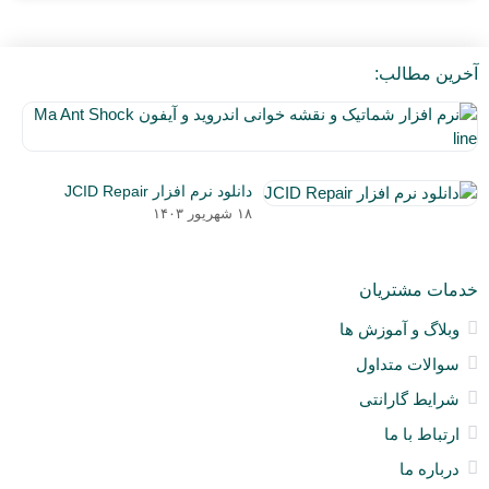
آخرین مطالب:
نر
اف
۵
شم
دی
و
دانلود نرم افزار JCID Repair
۰۳
نق
۱۸ شهریور ۱۴۰۳
خو
ان
و
خدمات مشتریان
آی
a
وبلاگ و آموزش ها
nt
سوالات متداول
ck
ne
شرایط گارانتی
ارتباط با ما
درباره ما